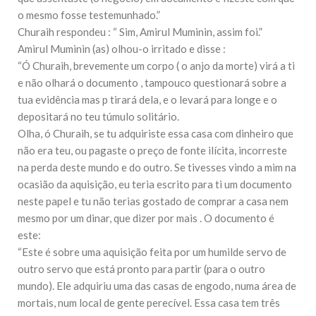
10 DE NOVEMBRO DE 2013
o mesmo fosse testemunhado.”
Falecimento do Imam Ali Ibn Al-Hussein
Churaih respondeu : “ Sim, Amirul Muminin, assim foi.”
(A.S.)
Amirul Muminin (as) olhou-o irritado e disse :
Em nome de Deus, o Clemente, o Misericordioso! Diante da
data em que relembramos o martírio do quarto Imam dos
“Ó Churaih, brevemente um corpo ( o anjo da morte) virá a ti
muçulmanos, o Imam Ali Ibn Al-Hussein Ibn Ali Ibn Abi Táleb
e não olhará o documento , tampouco questionará sobre a
(A.S.), conhecido por “Zein Al-Ábidin” (Formosura
tua evidência mas p tirará dela, e o levará para longe e o
depositará no teu túmulo solitário.
NOTÍCIAS
Olha, ó Churaih, se tu adquiriste essa casa com dinheiro que
3 DE JULHO DE 2014
não era teu, ou pagaste o preço de fonte ilícita, incorreste
Centro Islâmico no Brasil recebe o ex-
na perda deste mundo e do outro. Se tivesses vindo a mim na
ministro das Relações Exteriores da
República Islâmica do Irã
ocasião da aquisição, eu teria escrito para ti um documento
Na noite da quinta-feira, 03 de Abril, o Centro Islâmico no
neste papel e tu não terias gostado de comprar a casa nem
Brasil recebeu em sua sede, em São Paulo, o ex-ministro das
mesmo por um dinar, que dizer por mais . O documento é
Relações Exteriores da República Islâmica do Irã, Sr. Kamal
Kharrazi, que encontra-se visitando
este:
“Este é sobre uma aquisição feita por um humilde servo de
outro servo que está pronto para partir (para o outro
mundo). Ele adquiriu uma das casas de engodo, numa área de
mortais, num local de gente perecível. Essa casa tem três