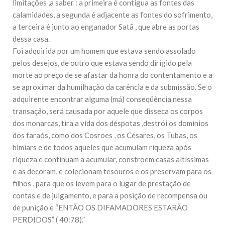
limitações ,a saber : a primeira é contígua as fontes das
calamidades, a segunda é adjacente as fontes do sofrimento,
a terceira é junto ao enganador Satã , que abre as portas
dessa casa.
Foi adquirida por um homem que estava sendo assolado
pelos desejos, de outro que estava sendo dirigido pela
morte ao preço de se afastar da honra do contentamento e a
se aproximar da humilhação da carência e da submissão. Se o
adquirente encontrar alguma (má) conseqüência nessa
transação, será causada por aquele que disseca os corpos
dos monarcas, tira a vida dos déspotas ,destrói os domínios
dos faraós, como dos Cosroes , os Césares, os Tubas, os
himiars e de todos aqueles que acumulam riqueza após
riqueza e continuam a acumular, constroem casas altíssimas
e as decoram, e colecionam tesouros e os preservam para os
filhos , para que os levem para o lugar de prestação de
contas e de julgamento, e para a posição de recompensa ou
de punição e “ENTÃO OS DIFAMADORES ESTARÃO
PERDIDOS” ( 40:78).”