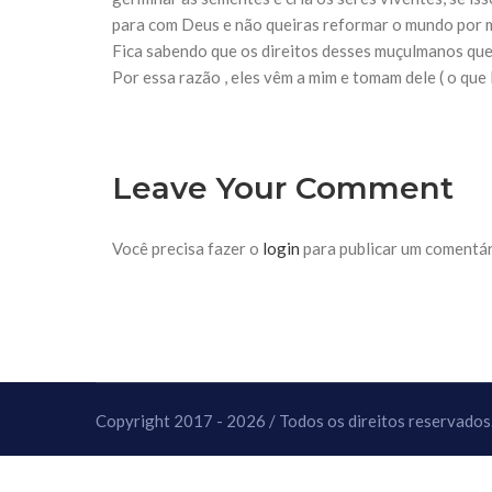
10 DE NOVEMBRO DE 2013
para com Deus e não queiras reformar o mundo por mei
Falecimento do Imam Ali Ibn Al-Hu
Fica sabendo que os direitos desses muçulmanos que e
Em nome de Deus, o Clemente, o Misericordioso!
relembramos o martírio do quarto Imam dos muçu
Por essa razão , eles vêm a mim e tomam dele ( o que l
Hussein Ibn Ali Ibn Abi Táleb (A.S.), conhecido p
Leave Your Comment
Você precisa fazer o
login
para publicar um comentár
Copyright 2017 - 2026 / Todos os direitos reservados