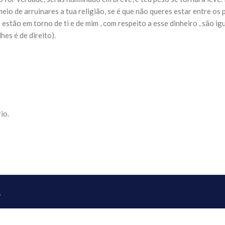
NOTÍCIAS
o de arruinares a tua religião, se é que não queres estar entre os 
ssein (A.S.)
3 DE JULHO DE 2014
stão em torno de ti e de mim , com respeito a esse dinheiro , são igu
 Diante da data em que
Centro Islâmico no Bra
lmanos, o Imam Ali Ibn Al-
hes é de direito).
Relações Exteriores da
or “Zein Al-Ábidin” (Formosura
Na noite da quinta-feira, 03 de 
sede, em São Paulo, o ex-minist
do Irã, Sr. Kamal Kharrazi, que 
io.
.