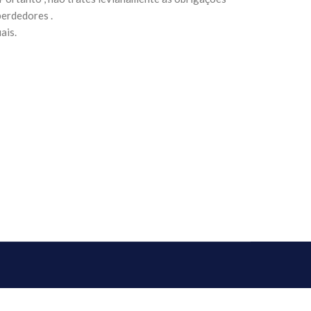
perdedores .
ais.
sil recebe o ex-ministro das
 República Islâmica do Irã
Abril, o Centro Islâmico no Brasil recebeu em sua
ro das Relações Exteriores da República Islâmica
encontra-se visitando