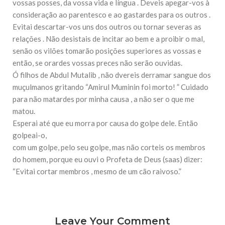
vossas posses, da vossa vida e língua . Deveis apegar-vos à
consideração ao parentesco e ao gastardes para os outros .
Evitai descartar-vos uns dos outros ou tornar severas as
relações . Não desistais de incitar ao bem e a proibir o mal,
senão os vilões tomarão posições superiores as vossas e
então, se orardes vossas preces não serão ouvidas.
Ó filhos de Abdul Mutalib , não dvereis derramar sangue dos
muçulmanos gritando “Amirul Muminin foi morto! ” Cuidado
para não matardes por minha causa , a não ser o que me
matou.
Esperai até que eu morra por causa do golpe dele. Então
golpeai-o,
com um golpe, pelo seu golpe, mas não corteis os membros
do homem, porque eu ouvi o Profeta de Deus (saas) dizer:
“Evitai cortar membros , mesmo de um cão raivoso.”
Leave Your Comment