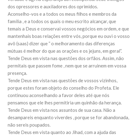
10 DE NOVEMBRO DE 2013
dos opressores e auxiladores dos oprimidos.
Falecimento do Imam Ali Ibn Al-Hussein
Aconselho-vos e a todos os meus filhos e membros da
(A.S.)
família , e a todos os quais o meu escrito alcançar, que
Em nome de Deus, o Clemente, o Misericordioso! Diante da
data em que relembramos o martírio do quarto Imam dos
temais a Deus e conservai vossos negócios em ordem, e que
muçulmanos, o Imam Ali Ibn Al-Hussein Ibn Ali Ibn Abi Táleb
mantenhais boas relações entre vós, porque eu ouvi o vosso
(A.S.), conhecido por “Zein Al-Ábidin” (Formosura
avô (saas) dizer que ” o melhoramento das diferenças
mútuas é melhor do que as orações e os jejuns, em geral”.
NOTÍCIAS
Tende Deus em vista nas questões dos orfãos. Assim, não
3 DE JULHO DE 2014
permitais que passem fome , nem que se arruinem em vossa
Centro Islâmico no Brasil recebe o ex-
presença.
ministro das Relações Exteriores da
República Islâmica do Irã
Tende Deus em vista nas questões de vossos vizinhos,
Na noite da quinta-feira, 03 de Abril, o Centro Islâmico no
porque estes foram objeto do conselho do Profeta. Ele
Brasil recebeu em sua sede, em São Paulo, o ex-ministro das
continuou aconselhando a favor deles até que nós
Relações Exteriores da República Islâmica do Irã, Sr. Kamal
Kharrazi, que encontra-se visitando
pensamos que ele lhes permitiria um quinhão da herança.
Tende Deus em vista nos assuntos de sua casa. Não a
desampareis enquanto viverdes , porque se for abandonada,
não sereis poupados.
Tende Deus em vista quanto ao Jihad, com a ajuda das