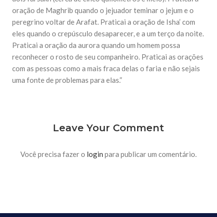
10 DE NOVEMBRO DE 2013
oração de Maghrib quando o jejuador teminar o jejum e o
Falecimento do Imam Ali Ibn Al-Hussein
peregrino voltar de Arafat. Praticai a oração de Isha’ com
(A.S.)
eles quando o crepúsculo desaparecer, e a um terço da noite.
Em nome de Deus, o Clemente, o Misericordioso! Diante da
data em que relembramos o martírio do quarto Imam dos
Praticai a oração da aurora quando um homem possa
muçulmanos, o Imam Ali Ibn Al-Hussein Ibn Ali Ibn Abi Táleb
reconhecer o rosto de seu companheiro. Praticai as orações
(A.S.), conhecido por “Zein Al-Ábidin” (Formosura
com as pessoas como a mais fraca delas o faria e não sejais
uma fonte de problemas para elas.”
NOTÍCIAS
3 DE JULHO DE 2014
Centro Islâmico no Brasil recebe o ex-
ministro das Relações Exteriores da
República Islâmica do Irã
Leave Your Comment
Na noite da quinta-feira, 03 de Abril, o Centro Islâmico no
Brasil recebeu em sua sede, em São Paulo, o ex-ministro das
Relações Exteriores da República Islâmica do Irã, Sr. Kamal
Você precisa fazer o
login
para publicar um comentário.
Kharrazi, que encontra-se visitando