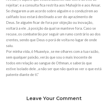
10 DE NOVEMBRO DE 2013
rejeitar; e a consulta fica restrita aos Muhajirin e aos Ansar.
Falecimento do Imam Ali Ibn Al-Hussein
Se chegarem a um acordo sobre alguém e o conduzirem ao
(A.S.)
califado isso estará destinado a ser do aprazimento de
Em nome de Deus, o Clemente, o Misericordioso! Diante da
data em que relembramos o martírio do quarto Imam dos
Deus. Se alguém ficar de fora por objeção ou inovação,
muçulmanos, o Imam Ali Ibn Al-Hussein Ibn Ali Ibn Abi Táleb
voltará a ele , á posição da qual se manteve fora. Caso se
(A.S.), conhecido por “Zein Al-Ábidin” (Formosura
recuse, os combaterão por seguir um rumo contrário ao dos
crentes, sendo que Deus o porá de volta no lugar de onde
NOTÍCIAS
saiu.
3 DE JULHO DE 2014
Por minha vida, ó Muawiya , se me olhares com a tua razão,
Centro Islâmico no Brasil recebe o ex-
sem qualquer paixão, verás que sou o mais inocente de
ministro das Relações Exteriores da
República Islâmica do Irã
todos em relação ao sangue de Othman, e saberás que
Na noite da quinta-feira, 03 de Abril, o Centro Islâmico no
estive isolado dele , a não ser que não queiras ver o que está
Brasil recebeu em sua sede, em São Paulo, o ex-ministro das
patente diante de ti.”
Relações Exteriores da República Islâmica do Irã, Sr. Kamal
Kharrazi, que encontra-se visitando
Leave Your Comment