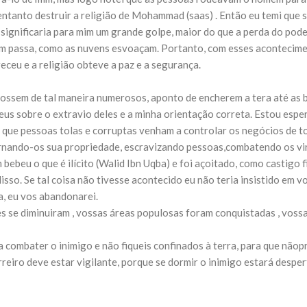
NOTÍCIAS
 tentanto destruir a religião de Mohammad (saas) . Então eu temi que 
ssein (A.S.)
3 DE JULHO DE 2014
ignificaria para mim um grande golpe, maior do que a perda do poder 
 Diante da data em que
Centro Islâmico no Bra
lmanos, o Imam Ali Ibn Al-
em passa, como as nuvens esvoaçam. Portanto, com esses acontecime
Relações Exteriores da
or “Zein Al-Ábidin” (Formosura
areceu e a religião obteve a paz e a segurança.
Na noite da quinta-feira, 03 de 
sede, em São Paulo, o ex-minist
do Irã, Sr. Kamal Kharrazi, que 
 fossem de tal maneira numerosos, aponto de encherem a tera até as
s sobre o extravio deles e a minha orientação correta. Estou esper
que pessoas tolas e corruptas venham a controlar os negócios de 
rnando-os sua propriedade, escravizando pessoas,combatendo os vir
ebeu o que é ilícito (Walid Ibn Uqba) e foi açoitado, como castigo f
sso. Se tal coisa não tivesse acontecido eu não teria insistido em v
za, eu vos abandonarei.
s se diminuiram , vossas áreas populosas foram conquistadas , voss
combater o inimigo e não fiqueis confinados à terra, para que nãopr
rreiro deve estar vigilante, porque se dormir o inimigo estará desper