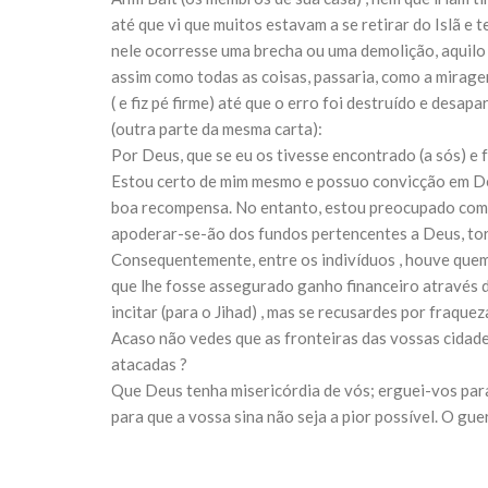
10 DE NOVEMBRO DE 2013
até que vi que muitos estavam a se retirar do Islã e
Falecimento do Imam Ali Ibn Al-Hu
nele ocorresse uma brecha ou uma demolição, aquilo s
Em nome de Deus, o Clemente, o Misericordioso!
relembramos o martírio do quarto Imam dos muçu
assim como todas as coisas, passaria, como a mirag
Hussein Ibn Ali Ibn Abi Táleb (A.S.), conhecido p
( e fiz pé firme) até que o erro foi destruído e desap
(outra parte da mesma carta):
Por Deus, que se eu os tivesse encontrado (a sós) e
Estou certo de mim mesmo e possuo convicção em Deu
boa recompensa. No entanto, estou preocupado com 
apoderar-se-ão dos fundos pertencentes a Deus, to
Consequentemente, entre os indivíduos , houve quem b
que lhe fosse assegurado ganho financeiro através di
incitar (para o Jihad) , mas se recusardes por fraque
Acaso não vedes que as fronteiras das vossas cidade
atacadas ?
Que Deus tenha misericórdia de vós; erguei-vos para 
para que a vossa sina não seja a pior possível. O gue