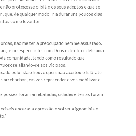
se não protegesse o Islã e os seus adeptos e que se
, que, de qualquer modo, iria durar uns poucos dias,
sil recebe o ex-ministro das
ntos eu me levantei
 República Islâmica do Irã
Abril, o Centro Islâmico no Brasil recebeu em sua
ro das Relações Exteriores da República Islâmica
encontra-se visitando
 bordas, não me teria preocupado nem me assustado.
ançosoe espero ir ter com Deus e de obter dele uma
toda comunidade, tendo como resultado que
tuosose aliando-se aos viciosos.
ixado pelo Islã e houve quem não aceitou o Islã, até
os arrebanhar , em vos repreender e vos mobilizar e
as posses foram arrebatadas, cidades e terras foram
eciseis encarar a opressão e sofrer a ignomínia e
to.”