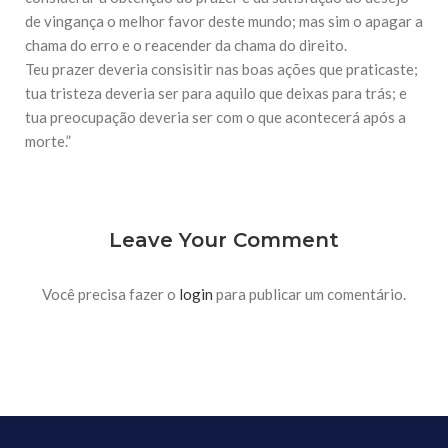
10 DE NOVEMBRO DE 2013
de vingança o melhor favor deste mundo; mas sim o apagar a
Falecimento do Imam Ali Ibn Al-Hussein
chama do erro e o reacender da chama do direito.
(A.S.)
Teu prazer deveria consisitir nas boas ações que praticaste;
Em nome de Deus, o Clemente, o Misericordioso! Diante da
data em que relembramos o martírio do quarto Imam dos
tua tristeza deveria ser para aquilo que deixas para trás; e
muçulmanos, o Imam Ali Ibn Al-Hussein Ibn Ali Ibn Abi Táleb
tua preocupação deveria ser com o que acontecerá após a
(A.S.), conhecido por “Zein Al-Ábidin” (Formosura
morte.”
NOTÍCIAS
3 DE JULHO DE 2014
Centro Islâmico no Brasil recebe o ex-
Leave Your Comment
ministro das Relações Exteriores da
República Islâmica do Irã
Na noite da quinta-feira, 03 de Abril, o Centro Islâmico no
Você precisa fazer o
login
para publicar um comentário.
Brasil recebeu em sua sede, em São Paulo, o ex-ministro das
Relações Exteriores da República Islâmica do Irã, Sr. Kamal
Kharrazi, que encontra-se visitando