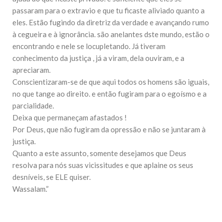
10 DE NOVEMBRO DE 2013
passaram para o extravio e que tu ficaste aliviado quanto a
Falecimento do Imam Ali Ibn Al-Hussein
eles. Estão fugindo da diretriz da verdade e avançando rumo
(A.S.)
à cegueira e à ignorância. são anelantes dste mundo, estão o
Em nome de Deus, o Clemente, o Misericordioso! Diante da
data em que relembramos o martírio do quarto Imam dos
encontrando e nele se locupletando. Já tiveram
muçulmanos, o Imam Ali Ibn Al-Hussein Ibn Ali Ibn Abi Táleb
conhecimento da justiça , já a viram, dela ouviram, e a
(A.S.), conhecido por “Zein Al-Ábidin” (Formosura
apreciaram.
Conscientizaram-se de que aqui todos os homens são iguais,
NOTÍCIAS
no que tange ao direito. e então fugiram para o egoísmo e a
3 DE JULHO DE 2014
parcialidade.
Centro Islâmico no Brasil recebe o ex-
Deixa que permaneçam afastados !
ministro das Relações Exteriores da
República Islâmica do Irã
Por Deus, que não fugiram da opressão e não se juntaram à
Na noite da quinta-feira, 03 de Abril, o Centro Islâmico no
justiça.
Brasil recebeu em sua sede, em São Paulo, o ex-ministro das
Quanto a este assunto, somente desejamos que Deus
Relações Exteriores da República Islâmica do Irã, Sr. Kamal
Kharrazi, que encontra-se visitando
resolva para nós suas vicissitudes e que aplaine os seus
desníveis, se ELE quiser.
Wassalam.”