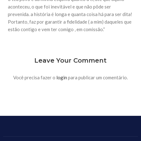
10 DE NOVEMBRO DE 2013
aconteceu, o que foi inevitável e que não pôde ser
Falecimento do Imam Ali Ibn Al-Hussein
prevenida. a história é longa e quanta coisa há para ser dita!
(A.S.)
Portanto, faz por garantir a fidelidade ( a mim) daqueles que
Em nome de Deus, o Clemente, o Misericordioso! Diante da
data em que relembramos o martírio do quarto Imam dos
estão contigo e vem ter comigo , em comissão.”
muçulmanos, o Imam Ali Ibn Al-Hussein Ibn Ali Ibn Abi Táleb
(A.S.), conhecido por “Zein Al-Ábidin” (Formosura
NOTÍCIAS
Leave Your Comment
3 DE JULHO DE 2014
Centro Islâmico no Brasil recebe o ex-
ministro das Relações Exteriores da
Você precisa fazer o
login
para publicar um comentário.
República Islâmica do Irã
Na noite da quinta-feira, 03 de Abril, o Centro Islâmico no
Brasil recebeu em sua sede, em São Paulo, o ex-ministro das
Relações Exteriores da República Islâmica do Irã, Sr. Kamal
Kharrazi, que encontra-se visitando