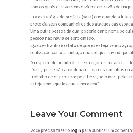
10 DE NOVEMBRO DE 2013
com os quais estavam envolvidos, em razão de um pac
Falecimento do Imam Ali Ibn Al-Hu
Em nome de Deus, o Clemente, o Misericordioso!
Era estratégia do profeta (saas) que quando a luta 
relembramos o martírio do quarto Imam dos muçu
protegia seus companheiros dos ataques das espadas 
Hussein Ibn Ali Ibn Abi Táleb (A.S.), conhecido p
Uma outra pessoa da qual poderia dar o nome se quis
pessoa não havia se aproximado.
Quão estranho é o fato de que es esteja sendo agru
realização como a minha, a não ser que reivindique 
A respeito do pedido de te entregar os matadores de
Deus, que se não abandonares os teus caminhos errad
trabalho de os procurar pela terra, pelo mar , pelas m
esteja com aqueles que a merecem.”
Leave Your Comment
Você precisa fazer o
login
para publicar um comentár