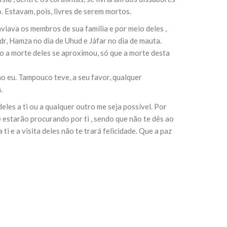
 Estavam, pois, livres de serem mortos.
viava os membros de sua família e por meio deles ,
sil recebe o ex-ministro das
 República Islâmica do Irã
r, Hamza no dia de Uhud e Jáfar no dia de mauta.
Abril, o Centro Islâmico no Brasil recebeu em sua
o a morte deles se aproximou, só que a morte desta
ro das Relações Exteriores da República Islâmica
encontra-se visitando
 eu. Tampouco teve, a seu favor, qualquer
.
les a ti ou a qualquer outro me seja possível. Por
 estarão procurando por ti , sendo que não te dês ao
i e a visita deles não te trará felicidade. Que a paz