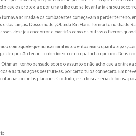
NOTÍCIAS
to que os protegia e por uma tribo que se levantaria em seu socorro.
ssein (A.S.)
3 DE JULHO DE 2014
 Diante da data em que
se tornava acirrada e os combatentes começavam a perder terreno, en
Centro Islâmico no Bra
lmanos, o Imam Ali Ibn Al-
Relações Exteriores da
e das lanças. Desse modo , Obaida Bin Haris foi morto no dia de Bad
or “Zein Al-Ábidin” (Formosura
Na noite da quinta-feira, 03 de 
esses, desejou encontrar o martírio como os outros o fizeram quand
sede, em São Paulo, o ex-minist
do Irã, Sr. Kamal Kharrazi, que 
pado com aquele que nunca manifestou entusiasmo quanto a paz, como
algo de que não tenho conhecimento e do qual acho que nem Deus tem
 Othman , tenho pensado sobre o assunto e não acho que a entrega de
os e as tuas ações destrutivas, por certo tu os conhecerá. Em breve
ontanhas ou pelas planícies. Contudo, essa busca seria dolorosa para t
io.