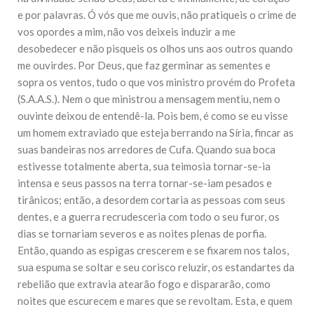
10 DE NOVEMBRO DE 2013
e por palavras. Ó vós que me ouvis, não pratiqueis o crime de
Falecimento do Imam Ali Ibn Al-Hussein
vos opordes a mim, não vos deixeis induzir a me
(A.S.)
desobedecer e não pisqueis os olhos uns aos outros quando
Em nome de Deus, o Clemente, o Misericordioso! Diante da
data em que relembramos o martírio do quarto Imam dos
me ouvirdes. Por Deus, que faz germinar as sementes e
muçulmanos, o Imam Ali Ibn Al-Hussein Ibn Ali Ibn Abi Táleb
sopra os ventos, tudo o que vos ministro provém do Profeta
(A.S.), conhecido por “Zein Al-Ábidin” (Formosura
(S.A.A.S.). Nem o que ministrou a mensagem mentiu, nem o
ouvinte deixou de entendê-la. Pois bem, é como se eu visse
NOTÍCIAS
um homem extraviado que esteja berrando na Síria, fincar as
3 DE JULHO DE 2014
suas bandeiras nos arredores de Cufa. Quando sua boca
Centro Islâmico no Brasil recebe o ex-
estivesse totalmente aberta, sua teimosia tornar-se-ia
ministro das Relações Exteriores da
República Islâmica do Irã
intensa e seus passos na terra tornar-se-iam pesados e
Na noite da quinta-feira, 03 de Abril, o Centro Islâmico no
tirânicos; então, a desordem cortaria as pessoas com seus
Brasil recebeu em sua sede, em São Paulo, o ex-ministro das
dentes, e a guerra recrudesceria com todo o seu furor, os
Relações Exteriores da República Islâmica do Irã, Sr. Kamal
Kharrazi, que encontra-se visitando
dias se tornariam severos e as noites plenas de porfia.
Então, quando as espigas crescerem e se fixarem nos talos,
sua espuma se soltar e seu corisco reluzir, os estandartes da
rebelião que extravia atearão fogo e dispararão, como
noites que escurecem e mares que se revoltam. Esta, e quem