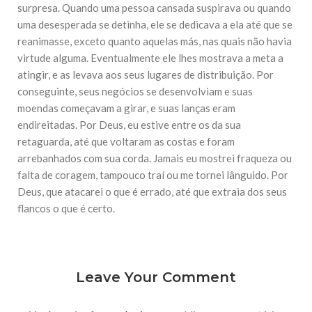
surpresa. Quando uma pessoa cansada suspirava ou quando
10 DE NOVEMBRO DE 2013
uma desesperada se detinha, ele se dedicava a ela até que se
Falecimento do Imam Ali Ibn Al-Hussein
(A.S.)
reanimasse, exceto quanto aquelas más, nas quais não havia
Em nome de Deus, o Clemente, o Misericordioso! Diante da
virtude alguma. Eventualmente ele lhes mostrava a meta a
data em que relembramos o martírio do quarto Imam dos
muçulmanos, o Imam Ali Ibn Al-Hussein Ibn Ali Ibn Abi Táleb
atingir, e as levava aos seus lugares de distribuição. Por
(A.S.), conhecido por “Zein Al-Ábidin” (Formosura
conseguinte, seus negócios se desenvolviam e suas
moendas começavam a girar, e suas lanças eram
NOTÍCIAS
endireitadas. Por Deus, eu estive entre os da sua
retaguarda, até que voltaram as costas e foram
3 DE JULHO DE 2014
Centro Islâmico no Brasil recebe o ex-
arrebanhados com sua corda. Jamais eu mostrei fraqueza ou
ministro das Relações Exteriores da
falta de coragem, tampouco traí ou me tornei lânguido. Por
República Islâmica do Irã
Deus, que atacarei o que é errado, até que extraia dos seus
Na noite da quinta-feira, 03 de Abril, o Centro Islâmico no
Brasil recebeu em sua sede, em São Paulo, o ex-ministro das
flancos o que é certo.
Relações Exteriores da República Islâmica do Irã, Sr. Kamal
Kharrazi, que encontra-se visitando
Leave Your Comment