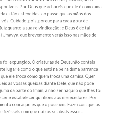
isponíveis. Por Deus que achareis que ele é como uma
ela estão estendidas, ao passo que as mãos dos
sil recebe o ex-ministro das
 vós. Cuidado, pois, porque para cada gota de
 República Islâmica do Irã
iz quanto a sua reivindicação; e Deus é de tal
Abril, o Centro Islâmico no Brasil recebeu em sua
ro das Relações Exteriores da República Islâmica
ani Umayya, que brevemente verás isso nas mãos de
encontra-se visitando
e foi expungido. Ó criaturas de Deus, não conteis
ste lugar é como o que está na beira duma barranca
o, que ele troca como quem troca uma camisa. Quer
queis as vossas queixas diante Dele, que não pode
uma da parte do Imam, a não ser naquilo que lhes foi
ecer e estabelecer quinhões aos merecedores. Por
cimento com aqueles que o possuem. Fazei com que os
e fizésseis com que outros se abstivessem.