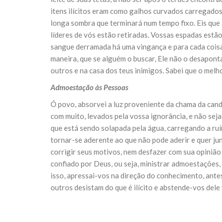
10 DE NOVEMBRO DE 2013
itens ilícitos eram como galhos curvados carregados
Falecimento do Imam Ali Ibn Al-Hu
longa sombra que terminará num tempo fixo. Eis que 
Em nome de Deus, o Clemente, o Misericordioso!
relembramos o martírio do quarto Imam dos muçu
líderes de vós estão retiradas. Vossas espadas estã
Hussein Ibn Ali Ibn Abi Táleb (A.S.), conhecido p
sangue derramada há uma vingança e para cada coisa 
maneira, que se alguém o buscar, Ele não o desapont
outros e na casa dos teus inimigos. Sabei que o melh
Admoestação às Pessoas
Ó povo, absorvei a luz proveniente da chama da cand
com muito, levados pela vossa ignorância, e não sej
que está sendo solapada pela água, carregando a ruí
tornar-se aderente ao que não pode aderir e quer jun
corrigir seus motivos, nem desfazer com sua opinião
confiado por Deus, ou seja, ministrar admoestações,
isso, apressai-vos na direção do conhecimento, ant
outros desistam do que é ilícito e abstende-vos del