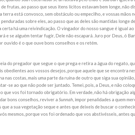
NOTÍCIAS
 de frutas, ao passo que seus itens lícitos estavam bem longe, não d
ssein (A.S.)
3 DE JULHO DE 2014
a terra está convosco, sem obstáculo ou empecilho, e vossas mãos n
 Diante da data em que
Centro Islâmico no Bra
lmanos, o Imam Ali Ibn Al-
o penduradas sobre eles, ao passo que as deles são mantidas longe de
Relações Exteriores da
or “Zein Al-Ábidin” (Formosura
certa há uma reivindicação. O vingador do nosso sangue é igual ao ju
Na noite da quinta-feira, 03 de 
sede, em São Paulo, o ex-minist
ará e se alguém tentar fugir, Dele não escapará. Juro por Deus, ó B
do Irã, Sr. Kamal Kharrazi, que 
or ouvido é o que ouve bons conselhos e os retém.
eia do pregador que segue o que prega e retira a água do regato, qu
ais obedientes aos vossos desejos, porque aquele que se encontra ne
na nas costas, mais uma parte da ruína de outro que siga sua opiniã
tar-se ao que não pode ser juntado. Temei, pois, a Deus, e não colo
 o que vos foi tornado obrigatório. Em verdade, não há obrigação alg
 dar bons conselhos, reviver a
Sunnah
, impor penalidades a quem mer
es que a sua vegetação seque e antes que deixeis de buscar o conhe
e vós mesmos, porque vos foi ordenado que vos abstivésseis, antes qu