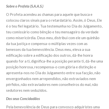
Sobre o Profeta (S.A.A.S.)
O Profeta acendeu as chamas para aquele que busca e
colocou claros sinais para o retardatário. Assim, ó Deus, Ele
é o teu fiel legatário. Tua testemunha no Dia do Julgamento,
teu comissário como bênção e teu mensageiro da verdade
como misericórdia. Deus meu, distribui com ele um quinhão
da tua justiça e compensa-o múltiplas vezes com as
benesses da tua benevolência. Deus meu, eleva a sua
edificação sobre a edificação dos outros, dá-lhe honra
quando for a ti, dignifica-lhe a posição perante ti, dá-lhe uma
posição honrosa, recompensa-o com glória e distinção e
apresenta-nos no Dia do Julgamento entre sua facção, não
envergonhados nem arrependidos, não extraviados nem
pérfidos, não extraviadores nem conselheiros do mal, não
sedutores nem seduzidos.
Dos seus Concidadãos
Pela benevolência de Deus para convosco adquiristes uma