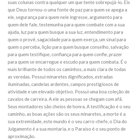
suas colunas contra qualquer um que tente sobrepujá-lo. Eis
10 DE NOVEMBRO DE 2013
que Deus tornou-o uma fonte de paz para quem se apega a
Falecimento do Imam Ali Ibn Al-Hussein
(A.S.)
ele, segurança para quem nele ingresse, argumento para
Em nome de Deus, o Clemente, o Misericordioso! Diante da
quem dele fale, testemunha para quem combate com a sua
data em que relembramos o martírio do quarto Imam dos
ajuda, luz para quem busque a sua luz, entendimento para
muçulmanos, o Imam Ali Ibn Al-Hussein Ibn Ali Ibn Abi Táleb
(A.S.), conhecido por “Zein Al-Ábidin” (Formosura
quem o provê, sagacidade para quem exerça, um sinal para
quem o perceba, lição para quem busque conselho, salvação
NOTÍCIAS
para quem testifique, confiança para quem confie, prazer
para quem se encarregue e escudo para quem combata. É o
3 DE JULHO DE 2014
mais brilhante de todos os caminhos, a mais clara de todas
Centro Islâmico no Brasil recebe o ex-
ministro das Relações Exteriores da
as veredas. Possui minaretes dignificados, estradas
República Islâmica do Irã
iluminadas, candeias ardentes, campos prestigiosos de
Na noite da quinta-feira, 03 de Abril, o Centro Islâmico no
atividade e um elevado objetivo. Possui uma boa coleção de
Brasil recebeu em sua sede, em São Paulo, o ex-ministro das
Relações Exteriores da República Islâmica do Irã, Sr. Kamal
cavalos de carreira. A ele as pessoas se chegam com afã.
Kharrazi, que encontra-se visitando
Seus montadores são cheios de honra. A testificação é o seu
caminho, as boas ações são os seus minaretes, a morte é a
sua extremidade, este mundo é o seu carro-chefe, o Dia do
Julgamento é a sua montaria, e o Paraíso é o seu ponto de
aproximação.