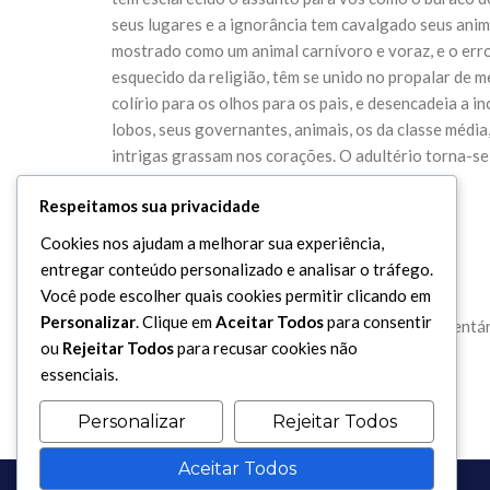
seus lugares e a ignorância tem cavalgado seus ani
mostrado como um animal carnívoro e voraz, e o err
esquecido da religião, têm se unido no propalar de m
colírio para os olhos para os pais, e desencadeia a 
lobos, seus governantes, animais, os da classe média,
intrigas grassam nos corações. O adultério torna-se 
Respeitamos sua privacidade
Cookies nos ajudam a melhorar sua experiência,
Leave Your Comment
entregar conteúdo personalizado e analisar o tráfego.
Você pode escolher quais cookies permitir clicando em
Personalizar
. Clique em
Aceitar Todos
para consentir
Você precisa fazer o
login
para publicar um comentár
ou
Rejeitar Todos
para recusar cookies não
essenciais.
Personalizar
Rejeitar Todos
Aceitar Todos