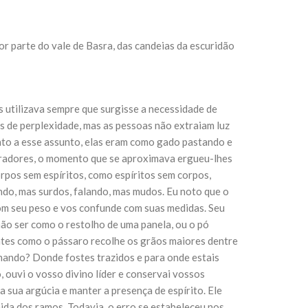
sil recebe o ex-ministro das
r parte do vale de Basra, das candeias da escuridão
 República Islâmica do Irã
Abril, o Centro Islâmico no Brasil recebeu em sua
ro das Relações Exteriores da República Islâmica
encontra-se visitando
 utilizava sempre que surgisse a necessidade de
is de perplexidade, mas as pessoas não extraiam luz
nto a esse assunto, elas eram como gado pastando e
cturadores, o momento que se aproximava ergueu-lhes
rpos sem espíritos, como espíritos sem corpos,
ndo, mas surdos, falando, mas mudos. Eu noto que o
com seu peso e vos confunde com suas medidas. Seu
não ser como o restolho de uma panela, ou o pó
ntes como o pássaro recolhe os grãos maiores dentre
nando? Donde fostes trazidos e para onde estais
 ouvi o vosso divino líder e conservai vossos
a sua argúcia e manter a presença de espírito. Ele
ida dos ramos. Todavia, o erro se estabeleceu nos