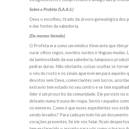
10 DE NOVEMBRO DE 2013
Falecimento do Imam Ali Ibn Al-Hu
Sobre o Profeta (S.A.A.S.)
Em nome de Deus, o Clemente, o Misericordioso!
Deus o escolheu, tirado da árvore genealógica dos p
relembramos o martírio do quarto Imam dos muçu
Hussein Ibn Ali Ibn Abi Táleb (A.S.), conhecido p
e das fontes da sabedoria.
(Do mesmo Sermão)
O Profeta era como um médico itinerante que têm pro
curar olhos cegos, ouvidos surdos e línguas mudas. 
da luminosidade da sua sabedoria, tampouco produzi
pedras duras. Não obstante, coisas ocultas se torna
o véu do rosto e os sinais apareceram para aqueles
devotos sem Deus, comerciantes sem lucros, acordado
extravio tem estado no seu centro e se tem espalhad
líder é um proscrito da comunidade. Ele persiste no
deixado numa trouxa de roupa. Sereis raspados como
os menores. Como é que esses expedientes vos estão
sendo levados? Para cada período há um documento es
corações presentes. Se ele vos falar, ficais desperto
tem esclarecido o assunto para vós como o buraco do