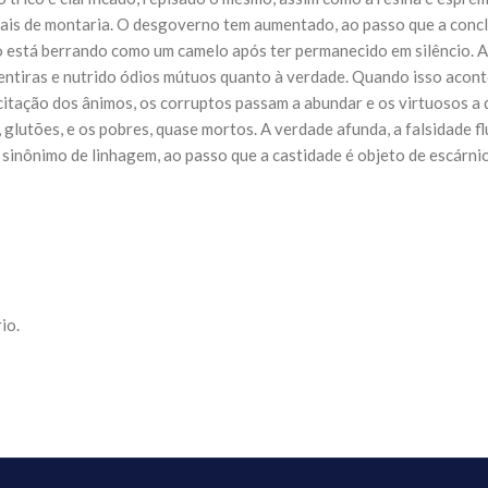
mais de montaria. O desgoverno tem aumentado, ao passo que a concl
o está berrando como um camelo após ter permanecido em silêncio. A
entiras e nutrido ódios mútuos quanto à verdade. Quando isso aconte
incitação dos ânimos, os corruptos passam a abundar e os virtuosos a
 glutões, e os pobres, quase mortos. A verdade afunda, a falsidade f
sinônimo de linhagem, ao passo que a castidade é objeto de escárnio
io.