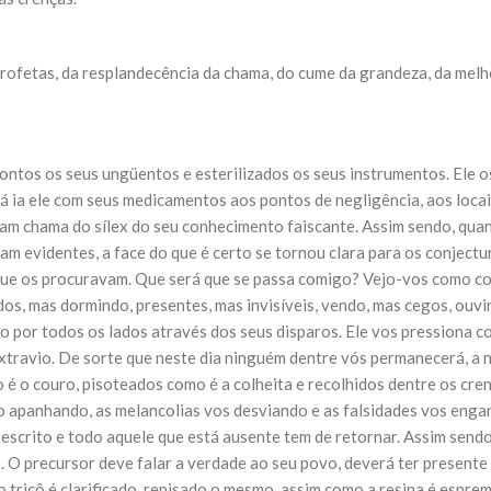
NOTÍCIAS
ssein (A.S.)
3 DE JULHO DE 2014
 Diante da data em que
Centro Islâmico no Bra
rofetas, da resplandecência da chama, do cume da grandeza, da melho
lmanos, o Imam Ali Ibn Al-
Relações Exteriores da
or “Zein Al-Ábidin” (Formosura
Na noite da quinta-feira, 03 de 
sede, em São Paulo, o ex-minist
do Irã, Sr. Kamal Kharrazi, que 
ntos os seus ungüentos e esterilizados os seus instrumentos. Ele os
Lá ia ele com seus medicamentos aos pontos de negligência, aos loca
am chama do sílex do seu conhecimento faiscante. Assim sendo, qua
ram evidentes, a face do que é certo se tornou clara para os conje
 que os procuravam. Que será que se passa comigo? Vejo-vos como co
s, mas dormindo, presentes, mas invisíveis, vendo, mas cegos, ouvi
o por todos os lados através dos seus disparos. Ele vos pressiona 
 extravio. De sorte que neste dia ninguém dentre vós permanecerá, a 
 é o couro, pisoteados como é a colheita e recolhidos dentre os cre
 apanhando, as melancolias vos desviando e as falsidades vos enga
crito e todo aquele que está ausente tem de retornar. Assim sendo,
s. O precursor deve falar a verdade ao seu povo, deverá ter presente 
 tricô é clarificado, repisado o mesmo, assim como a resina é esprem