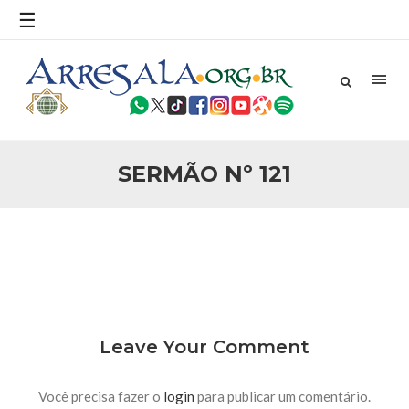
povo, sr. Presidente, sobre o terrorismo. Se os mitos acerca
☰
do terrorismo não
25 DE SETEMBRO DE 2010
Necessárias Considerações Sobre o
Conflito
Por: Ahmed Ismail Introdução O presente artigo resume as
principais considerações do autor sobre os atentados de 11
de setembro e a subseqüente agressão americana ao
Afeganistão. As Raízes do Conflito Os atentados a Nova
SERMÃO Nº 121
25 DE SETEMBRO DE 2010
As Sementes da Miséria e do Terror
Por: Ahmad Dallal Tradução: Ahmad Ismail Ainda aturdido
pelas imagens de morte e destruição que abalaram Nova
York em 11 de setembro, o mundo parece ter entrado numa
guerra cultural e religiosa de magnitude. Mais
5 DE NOVEMBRO DE 2013
Ano Novo Islâmico e Início de Muharam
Em nome de Deus, O Clemente, O Misericordioso! O Centro
Leave Your Comment
Islâmico no Brasil parabeniza a nação islâmica pela chegada
no ano novo muçulmano de 1435 Hejrita. Desejamos a
todos os irmãos e irmãs um novo
Você precisa fazer o
login
para publicar um comentário.