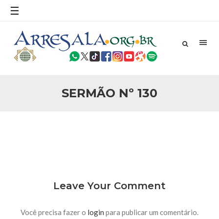
povo, sr. Presidente, sobre o terrorismo. Se os mitos acerca
☰
do terrorismo não
25 DE SETEMBRO DE 2010
Necessárias Considerações Sobre o
Conflito
Por: Ahmed Ismail Introdução O presente artigo resume as
principais considerações do autor sobre os atentados de 11
de setembro e a subseqüente agressão americana ao
Afeganistão. As Raízes do Conflito Os atentados a Nova
SERMÃO Nº 130
25 DE SETEMBRO DE 2010
As Sementes da Miséria e do Terror
Por: Ahmad Dallal Tradução: Ahmad Ismail Ainda aturdido
pelas imagens de morte e destruição que abalaram Nova
York em 11 de setembro, o mundo parece ter entrado numa
guerra cultural e religiosa de magnitude. Mais
5 DE NOVEMBRO DE 2013
Ano Novo Islâmico e Início de Muharam
Em nome de Deus, O Clemente, O Misericordioso! O Centro
Leave Your Comment
Islâmico no Brasil parabeniza a nação islâmica pela chegada
no ano novo muçulmano de 1435 Hejrita. Desejamos a
todos os irmãos e irmãs um novo
Você precisa fazer o
login
para publicar um comentário.