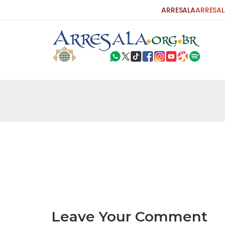
ARRESALA
ARRESAL
25 DE SETEMBRO DE 2010
Carta do Bispo da Flórida ao Pres
Por: Robert Bowan Tradução: Ahmed Ismail (Env
da Igreja Católica, tenente-coronel ex-combaten
verdade ao povo, sr. Presidente, sobre o terrori
terrorismo não
25 DE SETEMBRO DE 2010
As Sementes da Miséria e do Terr
Por: Ahmad Dallal Tradução: Ahmad Ismail Ainda
morte e destruição que abalaram Nova York em 
ter entrado numa guerra cultural e religiosa de 
Leave Your Comment