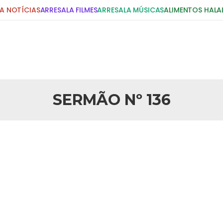
A NOTÍCIAS
ARRESALA FILMES
ARRESALA MÚSICAS
ALIMENTOS HALA
DIGITE E PRESSIONE ENTER!
POSTS RECENTES
SERMÃO Nº 136
25 DE SETEMBRO DE 2010
idente Bush
Necessárias Considera
iada por Robert Bowan, Bispo
Por: Ahmed Ismail Introdução O
te) Senhor presidente: Conte a
considerações do autor sobre o
smo. Se os mitos acerca do
agressão americana ao Afegani
5 DE NOVEMBRO DE 2013
or
Ano Novo Islâmico e I
 aturdido pelas imagens de
Em nome de Deus, O Clemente, O
11 de setembro, o mundo parece
parabeniza a nação islâmica p
magnitude. Mais
Hejrita. Desejamos a todos os 