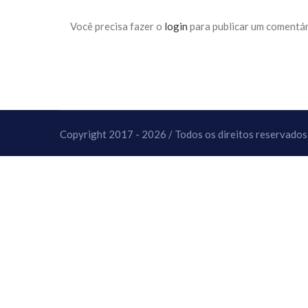
10 DE NOVEMBRO DE 2013
Falecimento do Imam Ali Ibn Al-Hu
Você precisa fazer o
login
para publicar um comentár
Em nome de Deus, o Clemente, o Misericordioso!
relembramos o martírio do quarto Imam dos muçu
Hussein Ibn Ali Ibn Abi Táleb (A.S.), conhecido p
Copyright 2017 - 2026 / Todos os direitos reservados