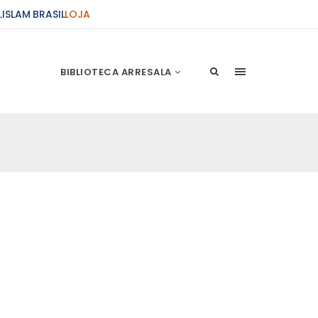
L
ISLAM BRASIL
LOJA
BIBLIOTECA ARRESALA
ções Sobre o Conflito
 presente artigo resume as principais
s atentados de 11 de setembro e a subseqüente
stão. As Raízes do Conflito Os atentados a Nova
nício de Muharam
 Misericordioso! O Centro Islâmico no Brasil
ela chegada no ano novo muçulmano de 1435
irmãos e irmãs um novo