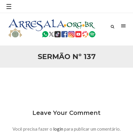
povo, sr. Presidente, sobre o terrorismo. Se os mitos acerca
☰
do terrorismo não
25 DE SETEMBRO DE 2010
Necessárias Considerações Sobre o
Conflito
Por: Ahmed Ismail Introdução O presente artigo resume as
principais considerações do autor sobre os atentados de 11
de setembro e a subseqüente agressão americana ao
Afeganistão. As Raízes do Conflito Os atentados a Nova
SERMÃO Nº 137
25 DE SETEMBRO DE 2010
As Sementes da Miséria e do Terror
Por: Ahmad Dallal Tradução: Ahmad Ismail Ainda aturdido
pelas imagens de morte e destruição que abalaram Nova
York em 11 de setembro, o mundo parece ter entrado numa
guerra cultural e religiosa de magnitude. Mais
5 DE NOVEMBRO DE 2013
Ano Novo Islâmico e Início de Muharam
Em nome de Deus, O Clemente, O Misericordioso! O Centro
Leave Your Comment
Islâmico no Brasil parabeniza a nação islâmica pela chegada
no ano novo muçulmano de 1435 Hejrita. Desejamos a
todos os irmãos e irmãs um novo
Você precisa fazer o
login
para publicar um comentário.