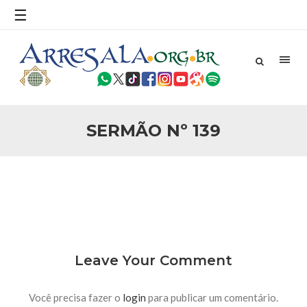
povo, sr. Presidente, sobre o terrorismo. Se os mitos acerca
☰
do terrorismo não
25 DE SETEMBRO DE 2010
Necessárias Considerações Sobre o
Conflito
Por: Ahmed Ismail Introdução O presente artigo resume as
principais considerações do autor sobre os atentados de 11
de setembro e a subseqüente agressão americana ao
Afeganistão. As Raízes do Conflito Os atentados a Nova
SERMÃO Nº 139
25 DE SETEMBRO DE 2010
As Sementes da Miséria e do Terror
Por: Ahmad Dallal Tradução: Ahmad Ismail Ainda aturdido
pelas imagens de morte e destruição que abalaram Nova
York em 11 de setembro, o mundo parece ter entrado numa
guerra cultural e religiosa de magnitude. Mais
5 DE NOVEMBRO DE 2013
Ano Novo Islâmico e Início de Muharam
Em nome de Deus, O Clemente, O Misericordioso! O Centro
Leave Your Comment
Islâmico no Brasil parabeniza a nação islâmica pela chegada
no ano novo muçulmano de 1435 Hejrita. Desejamos a
todos os irmãos e irmãs um novo
Você precisa fazer o
login
para publicar um comentário.