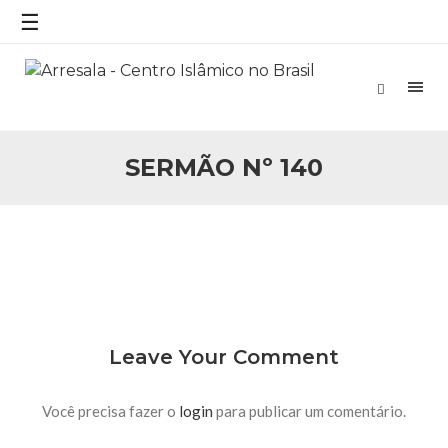
☰
25 DE SETEMBRO DE 2010
Necessárias Considerações Sobre o
Conflito
Por: Ahmed Ismail Introdução O presente artigo resume as
principais considerações do autor sobre os atentados de 11
de setembro e a subseqüente agressão americana ao
Afeganistão. As Raízes do Conflito Os atentados a Nova
SERMÃO Nº 140
25 DE SETEMBRO DE 2010
As Sementes da Miséria e do Terror
Por: Ahmad Dallal Tradução: Ahmad Ismail Ainda aturdido
pelas imagens de morte e destruição que abalaram Nova
York em 11 de setembro, o mundo parece ter entrado numa
guerra cultural e religiosa de magnitude. Mais
5 DE NOVEMBRO DE 2013
Ano Novo Islâmico e Início de Muharam
Em nome de Deus, O Clemente, O Misericordioso! O Centro
Leave Your Comment
Islâmico no Brasil parabeniza a nação islâmica pela chegada
no ano novo muçulmano de 1435 Hejrita. Desejamos a
todos os irmãos e irmãs um novo
Você precisa fazer o
login
para publicar um comentário.
10 DE NOVEMBRO DE 2013