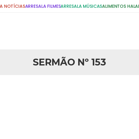
A NOTÍCIAS
ARRESALA FILMES
ARRESALA MÚSICAS
ALIMENTOS HALA
DIGITE E PRESSIONE ENTER!
POSTS RECENTES
SERMÃO Nº 153
25 DE SETEMBRO DE 2010
idente Bush
Necessárias Considera
iada por Robert Bowan, Bispo
Por: Ahmed Ismail Introdução O
te) Senhor presidente: Conte a
considerações do autor sobre o
smo. Se os mitos acerca do
agressão americana ao Afegani
5 DE NOVEMBRO DE 2013
or
Ano Novo Islâmico e I
 aturdido pelas imagens de
Em nome de Deus, O Clemente, O
11 de setembro, o mundo parece
parabeniza a nação islâmica p
magnitude. Mais
Hejrita. Desejamos a todos os 