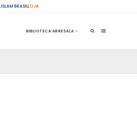
L
ISLAM BRASIL
LOJA
BIBLIOTECA ARRESALA
ções Sobre o Conflito
 presente artigo resume as principais
s atentados de 11 de setembro e a subseqüente
stão. As Raízes do Conflito Os atentados a Nova
nício de Muharam
 Misericordioso! O Centro Islâmico no Brasil
ela chegada no ano novo muçulmano de 1435
irmãos e irmãs um novo