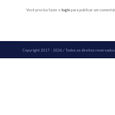
10 DE NOVEMBRO DE 2013
Falecimento do Imam Ali Ibn Al-Hu
Você precisa fazer o
login
para publicar um comentár
Em nome de Deus, o Clemente, o Misericordioso!
relembramos o martírio do quarto Imam dos muçu
Hussein Ibn Ali Ibn Abi Táleb (A.S.), conhecido p
Copyright 2017 - 2026 / Todos os direitos reservados