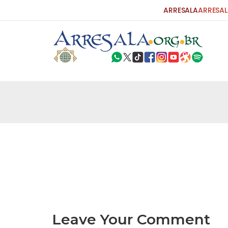
ARRESALA
ARRESAL
25 DE SETEMBRO DE 2010
Carta do Bispo da Flórida ao Pres
Por: Robert Bowan Tradução: Ahmed Ismail (Env
da Igreja Católica, tenente-coronel ex-combaten
verdade ao povo, sr. Presidente, sobre o terrori
terrorismo não
25 DE SETEMBRO DE 2010
As Sementes da Miséria e do Terr
Por: Ahmad Dallal Tradução: Ahmad Ismail Ainda
morte e destruição que abalaram Nova York em 
ter entrado numa guerra cultural e religiosa de 
Leave Your Comment