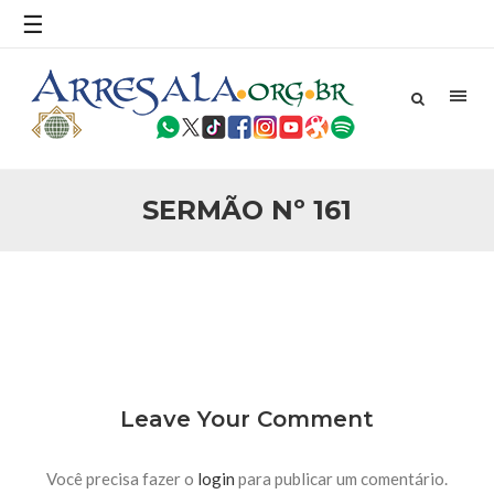
povo, sr. Presidente, sobre o terrorismo. Se os mitos acerca
☰
do terrorismo não
25 DE SETEMBRO DE 2010
Necessárias Considerações Sobre o
Conflito
Por: Ahmed Ismail Introdução O presente artigo resume as
principais considerações do autor sobre os atentados de 11
de setembro e a subseqüente agressão americana ao
Afeganistão. As Raízes do Conflito Os atentados a Nova
SERMÃO Nº 161
25 DE SETEMBRO DE 2010
As Sementes da Miséria e do Terror
Por: Ahmad Dallal Tradução: Ahmad Ismail Ainda aturdido
pelas imagens de morte e destruição que abalaram Nova
York em 11 de setembro, o mundo parece ter entrado numa
guerra cultural e religiosa de magnitude. Mais
5 DE NOVEMBRO DE 2013
Ano Novo Islâmico e Início de Muharam
Em nome de Deus, O Clemente, O Misericordioso! O Centro
Leave Your Comment
Islâmico no Brasil parabeniza a nação islâmica pela chegada
no ano novo muçulmano de 1435 Hejrita. Desejamos a
todos os irmãos e irmãs um novo
Você precisa fazer o
login
para publicar um comentário.