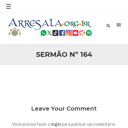
povo, sr. Presidente, sobre o terrorismo. Se os mitos acerca
☰
do terrorismo não
25 DE SETEMBRO DE 2010
Necessárias Considerações Sobre o
Conflito
Por: Ahmed Ismail Introdução O presente artigo resume as
principais considerações do autor sobre os atentados de 11
de setembro e a subseqüente agressão americana ao
Afeganistão. As Raízes do Conflito Os atentados a Nova
SERMÃO Nº 164
25 DE SETEMBRO DE 2010
As Sementes da Miséria e do Terror
Por: Ahmad Dallal Tradução: Ahmad Ismail Ainda aturdido
pelas imagens de morte e destruição que abalaram Nova
York em 11 de setembro, o mundo parece ter entrado numa
guerra cultural e religiosa de magnitude. Mais
5 DE NOVEMBRO DE 2013
Ano Novo Islâmico e Início de Muharam
Em nome de Deus, O Clemente, O Misericordioso! O Centro
Leave Your Comment
Islâmico no Brasil parabeniza a nação islâmica pela chegada
no ano novo muçulmano de 1435 Hejrita. Desejamos a
todos os irmãos e irmãs um novo
Você precisa fazer o
login
para publicar um comentário.