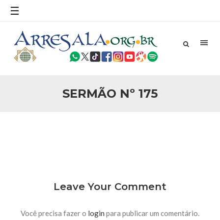
povo, sr. Presidente, sobre o terrorismo. Se os mitos acerca
☰
do terrorismo não
25 DE SETEMBRO DE 2010
Necessárias Considerações Sobre o
Conflito
Por: Ahmed Ismail Introdução O presente artigo resume as
principais considerações do autor sobre os atentados de 11
de setembro e a subseqüente agressão americana ao
Afeganistão. As Raízes do Conflito Os atentados a Nova
SERMÃO Nº 175
25 DE SETEMBRO DE 2010
As Sementes da Miséria e do Terror
Por: Ahmad Dallal Tradução: Ahmad Ismail Ainda aturdido
pelas imagens de morte e destruição que abalaram Nova
York em 11 de setembro, o mundo parece ter entrado numa
guerra cultural e religiosa de magnitude. Mais
5 DE NOVEMBRO DE 2013
Ano Novo Islâmico e Início de Muharam
Em nome de Deus, O Clemente, O Misericordioso! O Centro
Leave Your Comment
Islâmico no Brasil parabeniza a nação islâmica pela chegada
no ano novo muçulmano de 1435 Hejrita. Desejamos a
todos os irmãos e irmãs um novo
Você precisa fazer o
login
para publicar um comentário.