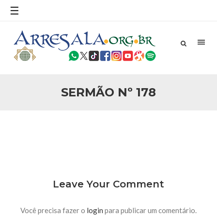
povo, sr. Presidente, sobre o terrorismo. Se os mitos acerca
☰
do terrorismo não
25 DE SETEMBRO DE 2010
Necessárias Considerações Sobre o
Conflito
Por: Ahmed Ismail Introdução O presente artigo resume as
principais considerações do autor sobre os atentados de 11
de setembro e a subseqüente agressão americana ao
Afeganistão. As Raízes do Conflito Os atentados a Nova
SERMÃO Nº 178
25 DE SETEMBRO DE 2010
As Sementes da Miséria e do Terror
Por: Ahmad Dallal Tradução: Ahmad Ismail Ainda aturdido
pelas imagens de morte e destruição que abalaram Nova
York em 11 de setembro, o mundo parece ter entrado numa
guerra cultural e religiosa de magnitude. Mais
5 DE NOVEMBRO DE 2013
Ano Novo Islâmico e Início de Muharam
Em nome de Deus, O Clemente, O Misericordioso! O Centro
Leave Your Comment
Islâmico no Brasil parabeniza a nação islâmica pela chegada
no ano novo muçulmano de 1435 Hejrita. Desejamos a
todos os irmãos e irmãs um novo
Você precisa fazer o
login
para publicar um comentário.