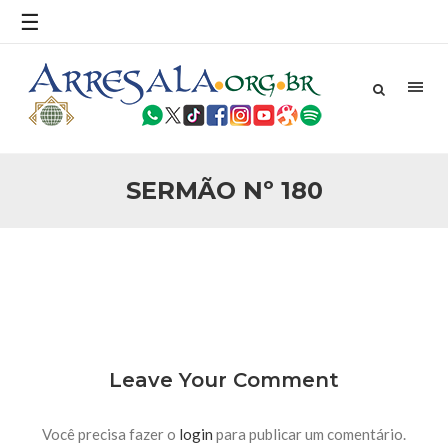
povo, sr. Presidente, sobre o terrorismo. Se os mitos acerca
☰
do terrorismo não
25 DE SETEMBRO DE 2010
Necessárias Considerações Sobre o
Conflito
Por: Ahmed Ismail Introdução O presente artigo resume as
principais considerações do autor sobre os atentados de 11
de setembro e a subseqüente agressão americana ao
Afeganistão. As Raízes do Conflito Os atentados a Nova
SERMÃO Nº 180
25 DE SETEMBRO DE 2010
As Sementes da Miséria e do Terror
Por: Ahmad Dallal Tradução: Ahmad Ismail Ainda aturdido
pelas imagens de morte e destruição que abalaram Nova
York em 11 de setembro, o mundo parece ter entrado numa
guerra cultural e religiosa de magnitude. Mais
5 DE NOVEMBRO DE 2013
Ano Novo Islâmico e Início de Muharam
Em nome de Deus, O Clemente, O Misericordioso! O Centro
Leave Your Comment
Islâmico no Brasil parabeniza a nação islâmica pela chegada
no ano novo muçulmano de 1435 Hejrita. Desejamos a
todos os irmãos e irmãs um novo
Você precisa fazer o
login
para publicar um comentário.