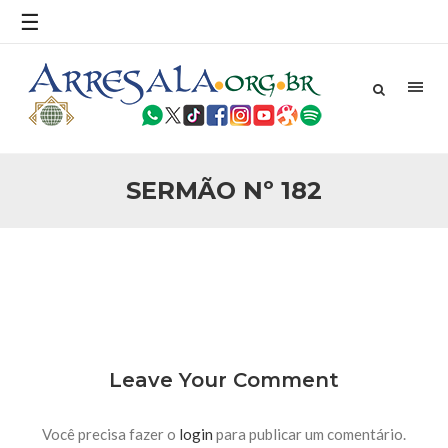
povo, sr. Presidente, sobre o terrorismo. Se os mitos acerca
☰
do terrorismo não
25 DE SETEMBRO DE 2010
Necessárias Considerações Sobre o
Conflito
Por: Ahmed Ismail Introdução O presente artigo resume as
principais considerações do autor sobre os atentados de 11
de setembro e a subseqüente agressão americana ao
Afeganistão. As Raízes do Conflito Os atentados a Nova
SERMÃO Nº 182
25 DE SETEMBRO DE 2010
As Sementes da Miséria e do Terror
Por: Ahmad Dallal Tradução: Ahmad Ismail Ainda aturdido
pelas imagens de morte e destruição que abalaram Nova
York em 11 de setembro, o mundo parece ter entrado numa
guerra cultural e religiosa de magnitude. Mais
5 DE NOVEMBRO DE 2013
Ano Novo Islâmico e Início de Muharam
Em nome de Deus, O Clemente, O Misericordioso! O Centro
Leave Your Comment
Islâmico no Brasil parabeniza a nação islâmica pela chegada
no ano novo muçulmano de 1435 Hejrita. Desejamos a
todos os irmãos e irmãs um novo
Você precisa fazer o
login
para publicar um comentário.