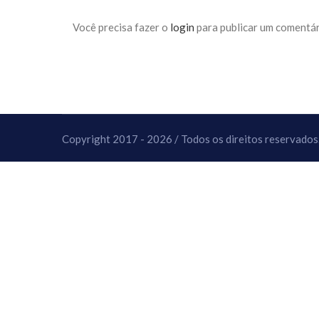
10 DE NOVEMBRO DE 2013
Falecimento do Imam Ali Ibn Al-Hu
Você precisa fazer o
login
para publicar um comentár
Em nome de Deus, o Clemente, o Misericordioso!
relembramos o martírio do quarto Imam dos muçu
Hussein Ibn Ali Ibn Abi Táleb (A.S.), conhecido p
Copyright 2017 - 2026 / Todos os direitos reservados