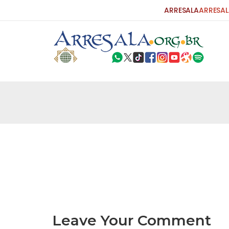
ARRESALA
ARRESAL
25 DE SETEMBRO DE 2010
Carta do Bispo da Flórida ao Pres
Por: Robert Bowan Tradução: Ahmed Ismail (Env
da Igreja Católica, tenente-coronel ex-combaten
verdade ao povo, sr. Presidente, sobre o terrori
terrorismo não
25 DE SETEMBRO DE 2010
As Sementes da Miséria e do Terr
Por: Ahmad Dallal Tradução: Ahmad Ismail Ainda
morte e destruição que abalaram Nova York em 
ter entrado numa guerra cultural e religiosa de 
Leave Your Comment