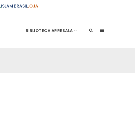
L
ISLAM BRASIL
LOJA
BIBLIOTECA ARRESALA
ções Sobre o Conflito
 presente artigo resume as principais
s atentados de 11 de setembro e a subseqüente
stão. As Raízes do Conflito Os atentados a Nova
nício de Muharam
 Misericordioso! O Centro Islâmico no Brasil
ela chegada no ano novo muçulmano de 1435
irmãos e irmãs um novo