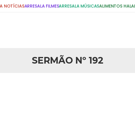
A NOTÍCIAS
ARRESALA FILMES
ARRESALA MÚSICAS
ALIMENTOS HALA
DIGITE E PRESSIONE ENTER!
POSTS RECENTES
SERMÃO Nº 192
25 DE SETEMBRO DE 2010
idente Bush
Necessárias Considera
iada por Robert Bowan, Bispo
Por: Ahmed Ismail Introdução O
te) Senhor presidente: Conte a
considerações do autor sobre o
smo. Se os mitos acerca do
agressão americana ao Afegani
5 DE NOVEMBRO DE 2013
or
Ano Novo Islâmico e I
 aturdido pelas imagens de
Em nome de Deus, O Clemente, O
11 de setembro, o mundo parece
parabeniza a nação islâmica p
magnitude. Mais
Hejrita. Desejamos a todos os 