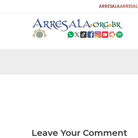
ARRESALA
ARRESAL
25 DE SETEMBRO DE 2010
Carta do Bispo da Flórida ao Pres
Por: Robert Bowan Tradução: Ahmed Ismail (Env
da Igreja Católica, tenente-coronel ex-combaten
verdade ao povo, sr. Presidente, sobre o terrori
terrorismo não
25 DE SETEMBRO DE 2010
As Sementes da Miséria e do Terr
Por: Ahmad Dallal Tradução: Ahmad Ismail Ainda
morte e destruição que abalaram Nova York em 
ter entrado numa guerra cultural e religiosa de 
Leave Your Comment