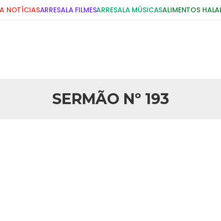
A NOTÍCIAS
ARRESALA FILMES
ARRESALA MÚSICAS
ALIMENTOS HALA
DIGITE E PRESSIONE ENTER!
POSTS RECENTES
SERMÃO Nº 193
25 DE SETEMBRO DE 2010
idente Bush
Necessárias Considera
iada por Robert Bowan, Bispo
Por: Ahmed Ismail Introdução O
te) Senhor presidente: Conte a
considerações do autor sobre o
smo. Se os mitos acerca do
agressão americana ao Afegani
5 DE NOVEMBRO DE 2013
or
Ano Novo Islâmico e I
 aturdido pelas imagens de
Em nome de Deus, O Clemente, O
11 de setembro, o mundo parece
parabeniza a nação islâmica p
magnitude. Mais
Hejrita. Desejamos a todos os 