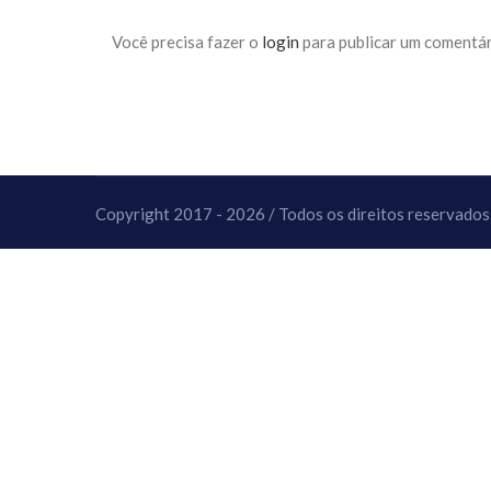
10 DE NOVEMBRO DE 2013
Falecimento do Imam Ali Ibn Al-Hu
Você precisa fazer o
login
para publicar um comentár
Em nome de Deus, o Clemente, o Misericordioso!
relembramos o martírio do quarto Imam dos muçu
Hussein Ibn Ali Ibn Abi Táleb (A.S.), conhecido p
Copyright 2017 - 2026 / Todos os direitos reservados