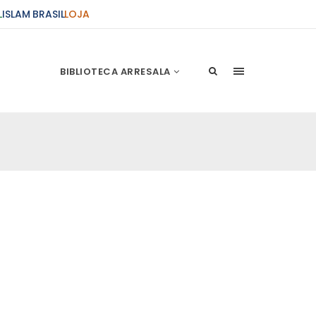
L
ISLAM BRASIL
LOJA
BIBLIOTECA ARRESALA
ções Sobre o Conflito
 presente artigo resume as principais
s atentados de 11 de setembro e a subseqüente
stão. As Raízes do Conflito Os atentados a Nova
nício de Muharam
 Misericordioso! O Centro Islâmico no Brasil
ela chegada no ano novo muçulmano de 1435
irmãos e irmãs um novo