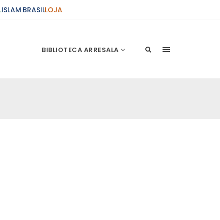
L
ISLAM BRASIL
LOJA
BIBLIOTECA ARRESALA
ções Sobre o Conflito
 presente artigo resume as principais
s atentados de 11 de setembro e a subseqüente
stão. As Raízes do Conflito Os atentados a Nova
nício de Muharam
 Misericordioso! O Centro Islâmico no Brasil
ela chegada no ano novo muçulmano de 1435
irmãos e irmãs um novo