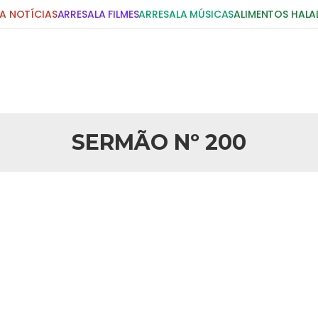
A NOTÍCIAS
ARRESALA FILMES
ARRESALA MÚSICAS
ALIMENTOS HALA
DIGITE E PRESSIONE ENTER!
POSTS RECENTES
SERMÃO Nº 200
25 DE SETEMBRO DE 2010
idente Bush
Necessárias Considera
iada por Robert Bowan, Bispo
Por: Ahmed Ismail Introdução O
te) Senhor presidente: Conte a
considerações do autor sobre o
smo. Se os mitos acerca do
agressão americana ao Afegani
5 DE NOVEMBRO DE 2013
or
Ano Novo Islâmico e I
 aturdido pelas imagens de
Em nome de Deus, O Clemente, O
11 de setembro, o mundo parece
parabeniza a nação islâmica p
magnitude. Mais
Hejrita. Desejamos a todos os 