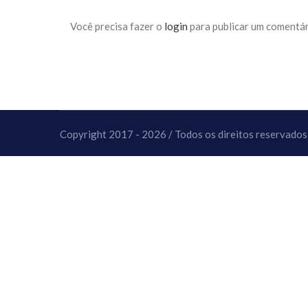
10 DE NOVEMBRO DE 2013
Falecimento do Imam Ali Ibn Al-Hu
Você precisa fazer o
login
para publicar um comentár
Em nome de Deus, o Clemente, o Misericordioso!
relembramos o martírio do quarto Imam dos muçu
Hussein Ibn Ali Ibn Abi Táleb (A.S.), conhecido p
Copyright 2017 - 2026 / Todos os direitos reservados