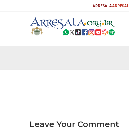
ARRESALA
ARRESAL
25 DE SETEMBRO DE 2010
Carta do Bispo da Flórida ao Pres
Por: Robert Bowan Tradução: Ahmed Ismail (Env
da Igreja Católica, tenente-coronel ex-combaten
verdade ao povo, sr. Presidente, sobre o terrori
terrorismo não
25 DE SETEMBRO DE 2010
As Sementes da Miséria e do Terr
Por: Ahmad Dallal Tradução: Ahmad Ismail Ainda
morte e destruição que abalaram Nova York em 
ter entrado numa guerra cultural e religiosa de 
Leave Your Comment