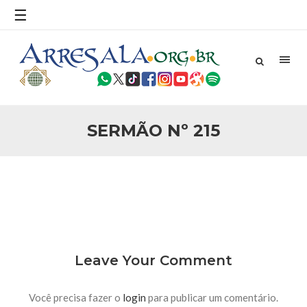
povo, sr. Presidente, sobre o terrorismo. Se os mitos acerca
☰
do terrorismo não
25 DE SETEMBRO DE 2010
Necessárias Considerações Sobre o
Conflito
Por: Ahmed Ismail Introdução O presente artigo resume as
principais considerações do autor sobre os atentados de 11
de setembro e a subseqüente agressão americana ao
Afeganistão. As Raízes do Conflito Os atentados a Nova
SERMÃO Nº 215
25 DE SETEMBRO DE 2010
As Sementes da Miséria e do Terror
Por: Ahmad Dallal Tradução: Ahmad Ismail Ainda aturdido
pelas imagens de morte e destruição que abalaram Nova
York em 11 de setembro, o mundo parece ter entrado numa
guerra cultural e religiosa de magnitude. Mais
5 DE NOVEMBRO DE 2013
Ano Novo Islâmico e Início de Muharam
Em nome de Deus, O Clemente, O Misericordioso! O Centro
Leave Your Comment
Islâmico no Brasil parabeniza a nação islâmica pela chegada
no ano novo muçulmano de 1435 Hejrita. Desejamos a
todos os irmãos e irmãs um novo
Você precisa fazer o
login
para publicar um comentário.