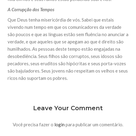
10 DE NOVEMBRO DE 2013
A Corrupção dos Tempos
Falecimento do Imam Ali Ibn Al-Hussein
(A.S.)
Que Deus tenha misericórdia de vós. Sabei que estais
Em nome de Deus, o Clemente, o Misericordioso! Diante da
data em que relembramos o martírio do quarto Imam dos
vivendo num tempo em que os comunicadores da verdade
muçulmanos, o Imam Ali Ibn Al-Hussein Ibn Ali Ibn Abi Táleb
são poucos e que as línguas estão sem fluência no anunciar a
(A.S.), conhecido por “Zein Al-Ábidin” (Formosura
verdade, e que aqueles que se apegam ao que é direito são
humilhados. As pessoas deste tempo estão engajadas na
NOTÍCIAS
desobediência. Seus filhos são corruptos, seus idosos são
3 DE JULHO DE 2014
pecadores, seus eruditos são hipócritas e seus porta-vozes
Centro Islâmico no Brasil recebe o ex-
são bajuladores. Seus jovens não respeitam os velhos e seus
ministro das Relações Exteriores da
ricos não suportam os pobres.
República Islâmica do Irã
Na noite da quinta-feira, 03 de Abril, o Centro Islâmico no
Brasil recebeu em sua sede, em São Paulo, o ex-ministro das
Relações Exteriores da República Islâmica do Irã, Sr. Kamal
Kharrazi, que encontra-se visitando
Leave Your Comment
Você precisa fazer o
login
para publicar um comentário.