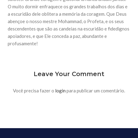
10 DE NOVEMBRO DE 2013
O muito dormir enfraquece os grandes trabalhos dos dias e
Falecimento do Imam Ali Ibn Al-Hussein
a escuridão dele oblitera a memória da coragem. Que Deus
(A.S.)
abençoe o nosso mestre Mohammad, o Profeta, e os seus
Em nome de Deus, o Clemente, o Misericordioso! Diante da
data em que relembramos o martírio do quarto Imam dos
descendentes que são as candeias na escuridão e fidedignos
muçulmanos, o Imam Ali Ibn Al-Hussein Ibn Ali Ibn Abi Táleb
apoiadores, e que Ele conceda a paz, abundante e
(A.S.), conhecido por “Zein Al-Ábidin” (Formosura
profusamente!
NOTÍCIAS
3 DE JULHO DE 2014
Centro Islâmico no Brasil recebe o ex-
Leave Your Comment
ministro das Relações Exteriores da
República Islâmica do Irã
Na noite da quinta-feira, 03 de Abril, o Centro Islâmico no
Você precisa fazer o
login
para publicar um comentário.
Brasil recebeu em sua sede, em São Paulo, o ex-ministro das
Relações Exteriores da República Islâmica do Irã, Sr. Kamal
Kharrazi, que encontra-se visitando