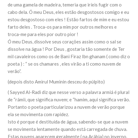
de uma gamela de madeira, temeria que iríeis fugir com o
cabo dela. Ó meu Deus, eles estão desgostosos comigo e eu
estou desgostoso com eles ! Estão fartos de mim e eu estou
farto deles . Troca-os para mim por outros melhores e
troca-me para eles por outro pior !
Ó meu Deus, dissolve seus corações assim como o sal se
dissolve na água ! Por Deus , gostaria tão somente de Ter
mil cavaleiros como os de Bani Firaz Ibn ghanam ( como diz o
poeta ) : “ se os chamares , eles virão a ti como nuvem de
verão”.
(depois disto Amirul Muminin desceu do púlpito)
( Sayyed Al-Radi diz que nesse verso a palavra armiá é plural
de “rámii, que significa nuvem; e “hamim, aqui significa verão.
Portanto o poeta particularizou a nuvem de verão porque
ela se movimenta com rapidez.
Isto é porque é destituída de água, sabendo-se que a nuvem
se movimenta lentamente quando está carregada de chuva.
Estas nuvens aparecem geralmente ( na Arábia) no inverno.