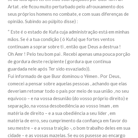
10 DE NOVEMBRO DE 2013
Artat . ele ficou muito perturbado pelo afrouxamento dos
Falecimento do Imam Ali Ibn Al-Hussein
seus próprios homens no combate, e com suas diferenças de
(A.S.)
opinião. Subindo ao púlpito disse) :
Em nome de Deus, o Clemente, o Misericordioso! Diante da
data em que relembramos o martírio do quarto Imam dos
“ Este é o estado de Kufa cuja administração está em minhas
muçulmanos, o Imam Ali Ibn Al-Hussein Ibn Ali Ibn Abi Táleb
(A.S.), conhecido por “Zein Al-Ábidin” (Formosura
mãos. Se é a tua condição ( ó Kufa) que fortes ventos
continuam a soprar sobre ti , então que Deus a destrua !
NOTÍCIAS
Oh Amr ! Pelo teu bom pai . Recebi apenas uma pouca porção
de gordura deste recipiente ( gordura que continua
3 DE JULHO DE 2014
guardada nele após Ter sido esvaziado)).
Centro Islâmico no Brasil recebe o ex-
ministro das Relações Exteriores da
Fui informado de que Busr dominou o Yêmen . Por Deus,
República Islâmica do Irã
comecei a pensar sobre aquelas pessoas , achando que elas
Na noite da quinta-feira, 03 de Abril, o Centro Islâmico no
deveriam retomar todo o país por meio de sua união , no seu
Brasil recebeu em sua sede, em São Paulo, o ex-ministro das
Relações Exteriores da República Islâmica do Irã, Sr. Kamal
equívoco – e na vossa desunião (do vosso próprio direito) e
Kharrazi, que encontra-se visitando
separação, na vossa desobediência ao vosso Imam , em
matéria de direito – e a sua obediência a seu líder , em
matéria de erro, seu cumprimento da confiança em favor do
seu mestre – e a vossa traição -, o bom trabalho deles em sua
cidade – e as vossas mazelas. Se eu os pusesse ao encargo