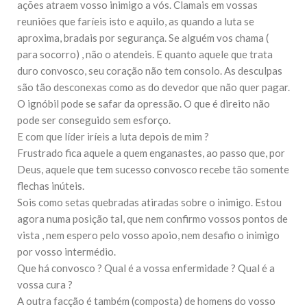
ações atraem vosso inimigo a vós. Clamais em vossas
10 DE NOVEMBRO DE 2013
reuniões que faríeis isto e aquilo, as quando a luta se
Falecimento do Imam Ali Ibn Al-Hussein
(A.S.)
aproxima, bradais por segurança. Se alguém vos chama (
Em nome de Deus, o Clemente, o Misericordioso! Diante da
para socorro) , não o atendeis. E quanto aquele que trata
data em que relembramos o martírio do quarto Imam dos
duro convosco, seu coração não tem consolo. As desculpas
muçulmanos, o Imam Ali Ibn Al-Hussein Ibn Ali Ibn Abi Táleb
(A.S.), conhecido por “Zein Al-Ábidin” (Formosura
são tão desconexas como as do devedor que não quer pagar.
O ignóbil pode se safar da opressão. O que é direito não
NOTÍCIAS
pode ser conseguido sem esforço.
E com que líder iríeis a luta depois de mim ?
3 DE JULHO DE 2014
Frustrado fica aquele a quem enganastes, ao passo que, por
Centro Islâmico no Brasil recebe o ex-
ministro das Relações Exteriores da
Deus, aquele que tem sucesso convosco recebe tão somente
República Islâmica do Irã
flechas inúteis.
Na noite da quinta-feira, 03 de Abril, o Centro Islâmico no
Sois como setas quebradas atiradas sobre o inimigo. Estou
Brasil recebeu em sua sede, em São Paulo, o ex-ministro das
Relações Exteriores da República Islâmica do Irã, Sr. Kamal
agora numa posição tal, que nem confirmo vossos pontos de
Kharrazi, que encontra-se visitando
vista , nem espero pelo vosso apoio, nem desafio o inimigo
por vosso intermédio.
Que há convosco ? Qual é a vossa enfermidade ? Qual é a
vossa cura ?
A outra facção é também (composta) de homens do vosso