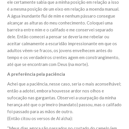
ele certamente sabia que a minha posição em relação a isso
10 DE NOVEMBRO DE 2013
é a mesma posição de um eixo em relação a moenda manual.
Falecimento do Imam Ali Ibn Al-Hussein
(A.S.)
A água inundante flui de mim e nenhum pássaro consegue
Em nome de Deus, o Clemente, o Misericordioso! Diante da
alcançar as alturas do meu conhecimento. Coloquei uma
data em que relembramos o martírio do quarto Imam dos
barreira entre mim e o califado e me conservei separado
muçulmanos, o Imam Ali Ibn Al-Hussein Ibn Ali Ibn Abi Táleb
(A.S.), conhecido por “Zein Al-Ábidin” (Formosura
dele. Então comecei a pensar se deveria me rebelar ou
aceitar calmamente a escuridão impressionante em que os
NOTÍCIAS
adultos vêem-se fracos, os jovens envelhecem antes do
tempo e os verdadeiros crentes agem em constrangimento,
3 DE JULHO DE 2014
até que se encontram com Deus (na morte).
Centro Islâmico no Brasil recebe o ex-
ministro das Relações Exteriores da
A preferência pela paciência
República Islâmica do Irã
Na noite da quinta-feira, 03 de Abril, o Centro Islâmico no
Achei que a paciência, nesse caso, seria o mais aconselhável;
Brasil recebeu em sua sede, em São Paulo, o ex-ministro das
Relações Exteriores da República Islâmica do Irã, Sr. Kamal
então a adotei, embora houvesse ardor nos olhos e
Kharrazi, que encontra-se visitando
sufocação nas gargantas. Observei a usurpação da minha
herança até que o primeiro (mandato) passou, mas o califado
foi passado para as mãos de outro.
(Então citou os versos de Al a’cha):
“Meus dias agora são passados no costado do camelo (em