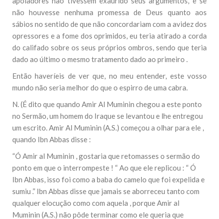
apoiadores não tivessem exaurido seus argumentos, e se
não houvesse nenhuma promessa de Deus quanto aos
sábios no sentido de que não concordariam com a avidez dos
opressores e a fome dos oprimidos, eu teria atirado a corda
do califado sobre os seus próprios ombros, sendo que teria
dado ao último o mesmo tratamento dado ao primeiro .
Então haveríeis de ver que, no meu entender, este vosso
mundo não seria melhor do que o espirro de uma cabra.
N. (É dito que quando Amir Al Muminin chegou a este ponto
no Sermão, um homem do Iraque se levantou e lhe entregou
um escrito. Amir Al Muminin (A.S.) começou a olhar para ele ,
quando Ibn Abbas disse :
“Ó Amir al Muminin , gostaria que retomasses o sermão do
ponto em que o interrompeste ! “ Ao que ele replicou : “ Ó
Ibn Abbas, isso foi como a baba do camelo que foi expelida e
sumiu .” Ibn Abbas disse que jamais se aborreceu tanto com
qualquer elocução como com aquela , porque Amir al
Muminin (A.S.) não pôde terminar como ele queria que