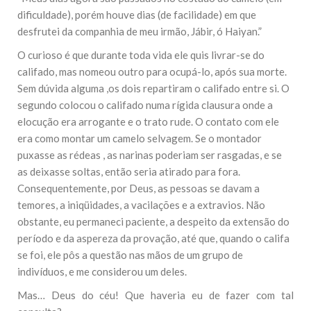
dificuldade), porém houve dias (de facilidade) em que
desfrutei da companhia de meu irmão, Jábir, ó Haiyan.”
O curioso é que durante toda vida ele quis livrar-se do
califado, mas nomeou outro para ocupá-lo, após sua morte.
Sem dúvida alguma ,os dois repartiram o califado entre si. O
segundo colocou o califado numa rígida clausura onde a
elocução era arrogante e o trato rude. O contato com ele
era como montar um camelo selvagem. Se o montador
puxasse as rédeas , as narinas poderiam ser rasgadas, e se
as deixasse soltas, então seria atirado para fora.
Consequentemente, por Deus, as pessoas se davam a
temores, a iniqüidades, a vacilações e a extravios. Não
obstante, eu permaneci paciente, a despeito da extensão do
período e da aspereza da provação, até que, quando o califa
se foi, ele pôs a questão nas mãos de um grupo de
indivíduos, e me considerou um deles.
Mas… Deus do céu! Que haveria eu de fazer com tal