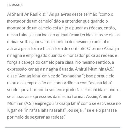
fizesse).
Al Sharif Ar Radi diz: “ As palavras deste sermão “como o
montador de um camelo” dão a entender que quando o
montador de um camelo está rijo a puxar as rédeas, então,
nessa faina, as narinas do animal ficam feridas; mas se ele as
deixar soltas, apesar da rebeldia do mesmo , o animal o
atirará para fora e ficará fora de controle. O termo Axnaq a
n nagha é empregado quando o montador puxa as rédeas e
força a cabeça do camelo para cima. No mesmo sentido, a
expressão xanaq a n nagha é usada. Amirul Muminin (A.S.)
disse “Axnaq laha” em vez de “axnaqaha “; isso porque ele
usou essa expressão em concordância com “aslasa laha”,
sendo que a harmonia somente poderia ser mantida usando-
se ambas as expressões da mesma forma . Assim, Amirul
Muminin (A.S.) empregou “axnaqa laha” como se estivesse no
lugar de “in rafaa laha raasaha” , ou seja , “ se ele o parasse
por meio de segurar as rédeas.”