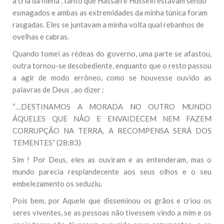
a cria da hiena , tanto que Hassan e Hussein estavam sendo
esmagados e ambas as extremidades da minha túnica foram
rasgadas. Eles se juntavam a minha volta qual rebanhos de
ovelhas e cabras.
Quando tomei as rédeas do governo, uma parte se afastou,
outra tornou-se desobediente, enquanto que o resto passou
a agir de modo errôneo, como se houvesse ouvido as
palavras de Deus , ao dizer :
“…DESTINAMOS A MORADA NO OUTRO MUNDO
ÁQUELES QUE NÃO E ENVAIDECEM NEM FAZEM
CORRUPÇÃO NA TERRA, A RECOMPENSA SERÁ DOS
TEMENTES” (28:83)
Sim ! Por Deus, eles as ouviram e as entenderam, mas o
mundo parecia resplandecente aos seus olhos e o seu
embelezamento os seduziu.
Pois bem, por Aquele que disseminou os grãos e criou os
seres viventes, se as pessoas não tivessem vindo a mim e os