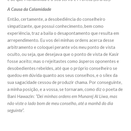
10 DE NOVEMBRO DE 2013
A Causa da Calamidade
Falecimento do Imam Ali Ibn Al-Hussein
(A.S.)
Então, certamente, a desobediência do conselheiro
Em nome de Deus, o Clemente, o Misericordioso! Diante da
data em que relembramos o martírio do quarto Imam dos
simpatizante, que possui conhecimento, bem como
muçulmanos, o Imam Ali Ibn Al-Hussein Ibn Ali Ibn Abi Táleb
experiência, traz a baila o desapontamento que resulta em
(A.S.), conhecido por “Zein Al-Ábidin” (Formosura
arrependimento. Eu vos dei minhas ordens acerca desse
arbitramento e coloquei perante vós meu ponto de vista
NOTÍCIAS
oculto, ou seja, que desejava que o ponto de vista de Kasir
3 DE JULHO DE 2014
fosse aceito; mas o rejeitastes como ásperos oponentes e
Centro Islâmico no Brasil recebe o ex-
desobedientes rebeldes, até que o próprio conselheiro se
ministro das Relações Exteriores da
quedou em dúvida quanto aos seus conselhos, e o sílex da
República Islâmica do Irã
Na noite da quinta-feira, 03 de Abril, o Centro Islâmico no
sua sagacidade cessou de produzir chama. Por conseguinte,
Brasil recebeu em sua sede, em São Paulo, o ex-ministro das
a minha posição, e a vossa, se tornaram, como diz o poeta de
Relações Exteriores da República Islâmica do Irã, Sr. Kamal
Kharrazi, que encontra-se visitando
Bani Hawazin:
“Dei minhas ordens em Munarej Al Liwa, mas
não viste o lado bom de meu conselho, até a manhã do dia
seguinte”.