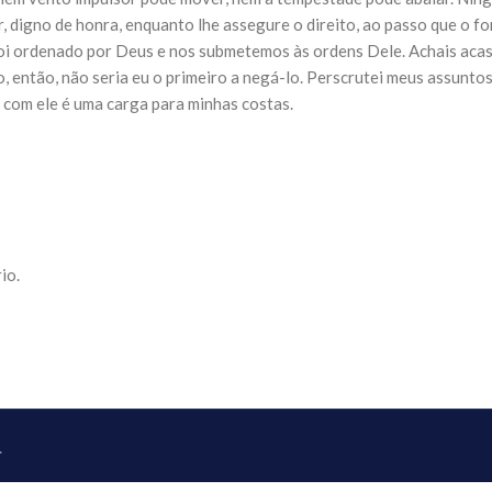
NOTÍCIAS
r, digno de honra, enquanto lhe assegure o direito, ao passo que o fo
ssein (A.S.)
3 DE JULHO DE 2014
oi ordenado por Deus e nos submetemos às ordens Dele. Achais acaso
 Diante da data em que
Centro Islâmico no Bra
lmanos, o Imam Ali Ibn Al-
-lo, então, não seria eu o primeiro a negá-lo. Perscrutei meus assunt
Relações Exteriores da
or “Zein Al-Ábidin” (Formosura
 com ele é uma carga para minhas costas.
Na noite da quinta-feira, 03 de 
sede, em São Paulo, o ex-minist
do Irã, Sr. Kamal Kharrazi, que 
io.
.