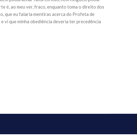
rte é, ao meu ver, fraco, enquanto toma o direito dos
, que eu falaria mentiras acerca do Profeta de
sil recebe o ex-ministro das
os e vi que minha obediência deveria ter precedência
 República Islâmica do Irã
Abril, o Centro Islâmico no Brasil recebeu em sua
ro das Relações Exteriores da República Islâmica
encontra-se visitando