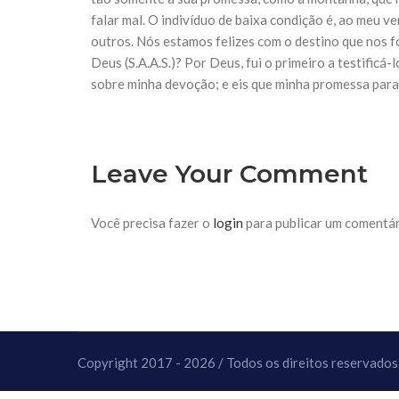
10 DE NOVEMBRO DE 2013
falar mal. O indivíduo de baixa condição é, ao meu ve
Falecimento do Imam Ali Ibn Al-Hu
outros. Nós estamos felizes com o destino que nos f
Em nome de Deus, o Clemente, o Misericordioso!
relembramos o martírio do quarto Imam dos muçu
Deus (S.A.A.S.)? Por Deus, fui o primeiro a testificá
Hussein Ibn Ali Ibn Abi Táleb (A.S.), conhecido p
sobre minha devoção; e eis que minha promessa para
Leave Your Comment
Você precisa fazer o
login
para publicar um comentár
Copyright 2017 - 2026 / Todos os direitos reservados