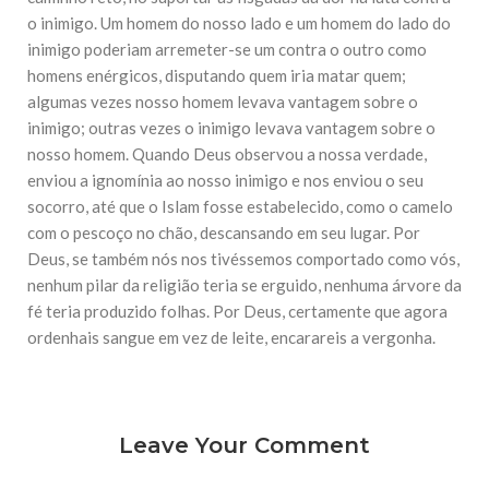
10 DE NOVEMBRO DE 2013
o inimigo. Um homem do nosso lado e um homem do lado do
Falecimento do Imam Ali Ibn Al-Hussein
inimigo poderiam arremeter-se um contra o outro como
(A.S.)
homens enérgicos, disputando quem iria matar quem;
Em nome de Deus, o Clemente, o Misericordioso! Diante da
data em que relembramos o martírio do quarto Imam dos
algumas vezes nosso homem levava vantagem sobre o
muçulmanos, o Imam Ali Ibn Al-Hussein Ibn Ali Ibn Abi Táleb
inimigo; outras vezes o inimigo levava vantagem sobre o
(A.S.), conhecido por “Zein Al-Ábidin” (Formosura
nosso homem. Quando Deus observou a nossa verdade,
enviou a ignomínia ao nosso inimigo e nos enviou o seu
NOTÍCIAS
socorro, até que o Islam fosse estabelecido, como o camelo
3 DE JULHO DE 2014
com o pescoço no chão, descansando em seu lugar. Por
Centro Islâmico no Brasil recebe o ex-
Deus, se também nós nos tivéssemos comportado como vós,
ministro das Relações Exteriores da
República Islâmica do Irã
nenhum pilar da religião teria se erguido, nenhuma árvore da
Na noite da quinta-feira, 03 de Abril, o Centro Islâmico no
fé teria produzido folhas. Por Deus, certamente que agora
Brasil recebeu em sua sede, em São Paulo, o ex-ministro das
ordenhais sangue em vez de leite, encarareis a vergonha.
Relações Exteriores da República Islâmica do Irã, Sr. Kamal
Kharrazi, que encontra-se visitando
Leave Your Comment