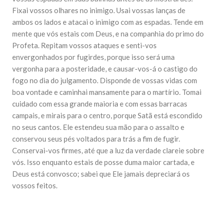
10 DE NOVEMBRO DE 2013
Fixai vossos olhares no inimigo. Usai vossas lanças de
Falecimento do Imam Ali Ibn Al-Hussein
ambos os lados e atacai o inimigo com as espadas. Tende em
(A.S.)
mente que vós estais com Deus, e na companhia do primo do
Em nome de Deus, o Clemente, o Misericordioso! Diante da
data em que relembramos o martírio do quarto Imam dos
Profeta. Repitam vossos ataques e senti-vos
muçulmanos, o Imam Ali Ibn Al-Hussein Ibn Ali Ibn Abi Táleb
envergonhados por fugirdes, porque isso será uma
(A.S.), conhecido por “Zein Al-Ábidin” (Formosura
vergonha para a posteridade, e causar-vos-á o castigo do
fogo no dia do julgamento. Disponde de vossas vidas com
NOTÍCIAS
boa vontade e caminhai mansamente para o martírio. Tomai
3 DE JULHO DE 2014
cuidado com essa grande maioria e com essas barracas
Centro Islâmico no Brasil recebe o ex-
campais, e mirais para o centro, porque Satã está escondido
ministro das Relações Exteriores da
República Islâmica do Irã
no seus cantos. Ele estendeu sua mão para o assalto e
Na noite da quinta-feira, 03 de Abril, o Centro Islâmico no
conservou seus pés voltados para trás a fim de fugir.
Brasil recebeu em sua sede, em São Paulo, o ex-ministro das
Conservai-vos firmes, até que a luz da verdade clareie sobre
Relações Exteriores da República Islâmica do Irã, Sr. Kamal
Kharrazi, que encontra-se visitando
vós. Isso enquanto estais de posse duma maior cartada, e
Deus está convosco; sabei que Ele jamais depreciará os
vossos feitos.