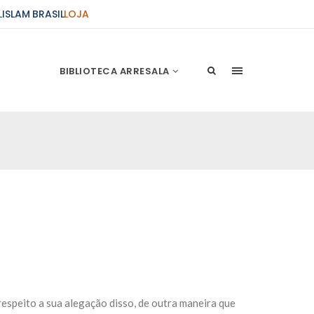
L
ISLAM BRASIL
LOJA
BIBLIOTECA ARRESALA
ções Sobre o Conflito
 presente artigo resume as principais
s atentados de 11 de setembro e a subseqüente
stão. As Raízes do Conflito Os atentados a Nova
nício de Muharam
 Misericordioso! O Centro Islâmico no Brasil
ela chegada no ano novo muçulmano de 1435
irmãos e irmãs um novo
 respeito a sua alegação disso, de outra maneira que