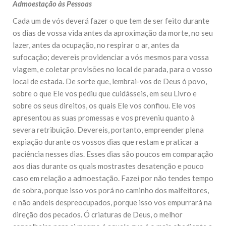
Admoestação às Pessoas
10 DE NOVEMBRO DE 2013
Falecimento do Imam Ali Ibn Al-Hussein
Cada um de vós deverá fazer o que tem de ser feito durante
(A.S.)
os dias de vossa vida antes da aproximação da morte, no seu
Em nome de Deus, o Clemente, o Misericordioso! Diante da
data em que relembramos o martírio do quarto Imam dos
lazer, antes da ocupação, no respirar o ar, antes da
muçulmanos, o Imam Ali Ibn Al-Hussein Ibn Ali Ibn Abi Táleb
sufocação; devereis providenciar a vós mesmos para vossa
(A.S.), conhecido por “Zein Al-Ábidin” (Formosura
viagem, e coletar provisões no local de parada, para o vosso
local de estada. De sorte que, lembrai-vos de Deus ó povo,
NOTÍCIAS
sobre o que Ele vos pediu que cuidásseis, em seu Livro e
3 DE JULHO DE 2014
sobre os seus direitos, os quais Ele vos confiou. Ele vos
Centro Islâmico no Brasil recebe o ex-
apresentou as suas promessas e vos preveniu quanto à
ministro das Relações Exteriores da
severa retribuição. Devereis, portanto, empreender plena
República Islâmica do Irã
Na noite da quinta-feira, 03 de Abril, o Centro Islâmico no
expiação durante os vossos dias que restam e praticar a
Brasil recebeu em sua sede, em São Paulo, o ex-ministro das
paciência nesses dias. Esses dias são poucos em comparação
Relações Exteriores da República Islâmica do Irã, Sr. Kamal
Kharrazi, que encontra-se visitando
aos dias durante os quais mostrastes desatenção e pouco
caso em relação a admoestação. Fazei por não tendes tempo
de sobra, porque isso vos porá no caminho dos malfeitores,
e não andeis despreocupados, porque isso vos empurrará na
direção dos pecados. Ó criaturas de Deus, o melhor