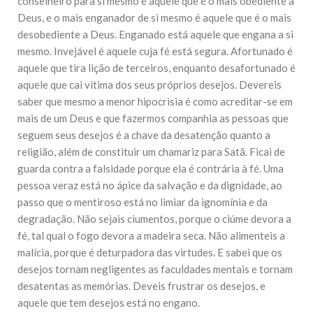
conselheiro para si mesmo é aquele que é o mais obediente a
Deus, e o mais enganador de si mesmo é aquele que é o mais
desobediente a Deus. Enganado está aquele que engana a si
mesmo. Invejável é aquele cuja fé está segura. Afortunado é
aquele que tira lição de terceiros, enquanto desafortunado é
aquele que cai vítima dos seus próprios desejos. Devereis
saber que mesmo a menor hipocrisia é como acreditar-se em
mais de um Deus e que fazermos companhia as pessoas que
seguem seus desejos é a chave da desatenção quanto a
religião, além de constituir um chamariz para Satã. Ficai de
guarda contra a falsidade porque ela é contrária à fé. Uma
pessoa veraz está no ápice da salvação e da dignidade, ao
passo que o mentiroso está no limiar da ignomínia e da
degradação. Não sejais ciumentos, porque o ciúme devora a
fé, tal qual o fogo devora a madeira seca. Não alimenteis a
malícia, porque é deturpadora das virtudes. E sabei que os
desejos tornam negligentes as faculdades mentais e tornam
desatentas as memórias. Deveis frustrar os desejos, e
aquele que tem desejos está no engano.