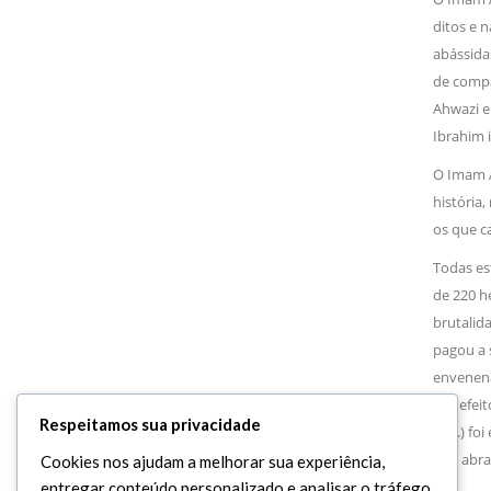
ditos e n
abássid
de compan
Ahwazi e 
Ibrahim 
O Imam Al
história
os que ca
Todas es
de 220 he
brutalida
pagou a s
envenena
seu efeit
Respeitamos sua privacidade
(A.S.) fo
que abrac
Cookies nos ajudam a melhorar sua experiência,
entregar conteúdo personalizado e analisar o tráfego.