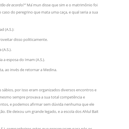
stão de acordo?”
Ma ́mun disse que sim e o matrimônio foi
 caso do peregrino que mata uma caça, e qual seria a sua
d (A.S.):
roveitar disso politicamente.
(A.S.).
ia a esposa do Imam (A.S.).
ta, ao invés de retornar a Medina.
s sábios, por isso eram organizados diversos encontros e
 o mesmo sempre provava a sua total competência e
suntos, e podemos afirmar sem dúvida nenhuma que ele
̧ão. Ele deixou um grande legado, e a escola dos Ahlul Bait
S.), companheiros estes que preservaram para nós os