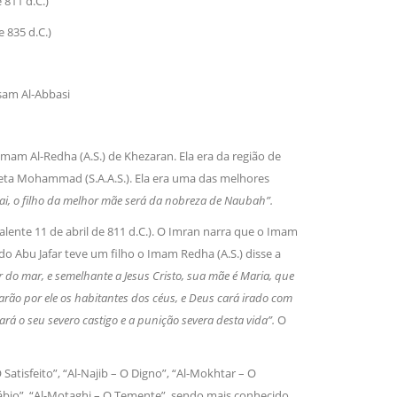
 811 d.C.)
irmãos e irmãs um novo
 835 d.C.)
sil recebe o ex-ministro das
sam Al-Abbasi
 República Islâmica do Irã
Abril, o Centro Islâmico no Brasil recebeu em sua
ro das Relações Exteriores da República Islâmica
encontra-se visitando
Imam Al-Redha (A.S.) de Khezaran. Ela era da região de
feta Mohammad (S.A.A.S.). Ela era uma das melhores
i, o filho da melhor mãe será da nobreza de Naubah”.
alente 11 de abril de 811 d.C.). O Imran narra que o Imam
ndo Abu Jafar teve um filho o Imam Redha (A.S.) disse a
o mar, e semelhante a Jesus Cristo, sua mãe é Maria, que
rarão por ele os habitantes dos céus, e Deus cará irado com
rá o seu severo castigo e a punição severa desta vida”.
O
 Satisfeito”, “Al-Najib – O Digno”, “Al-Mokhtar – O
Sábio”, “Al-Motaghi – O Temente”, sendo mais conhecido