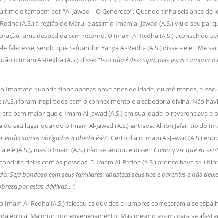
 último e também por “Al-Jawad – O Generoso”. Quando tinha seis anos de 
Redha (A.S.) à região de Maru, e assim o Imam al-Jawad (A.S.) viu o seu p
 oração, uma despedida sem retorno. O Imam Al-Redha (A.S.) aconselhou se
e falecesse, sendo que Safuan ibn Yahya Al-Redha (A.S.) disse a ele: “Me sacri
ntão o Imam Al-Redha (A.S.) disse: “
Isso não é desculpa, pois Jesus cumpriu
o Imamato quando tinha apenas nove anos de idade, ou até menos, e isso
t (A.S.) foram inspirados com o conhecimento e a sabedoria divina. Não havia
e era bem maior que o Imam Al-Jawad (A.S.) em sua idade, o reverenciava e o
 do seu lugar quando o Imam Al-Jawad (A.S.) entrava. Ali ibn Jafar, tio do Imam
 então somos obrigados a obedecê-lo”.
Certo dia o Imam Al-Jawad (A.S.) entro
 a ele (A.S.), mas o Imam (A.S.) não se sentou e disse: “
Como quer que eu sente
a conduta deles com as pessoas. O Imam Al-Redha (A.S.) aconselhava seu filho
do. Seja bondoso com seus familiares, abasteça seus tios e parentes e não deixe
breza por estas dádivas…”.
 Imam Al-Redha (A.S.) faleceu as dúvidas e rumores começaram a se espalha
a da época, Ma ́mun, por envenenamento. Mas mesmo assim, para se afastar