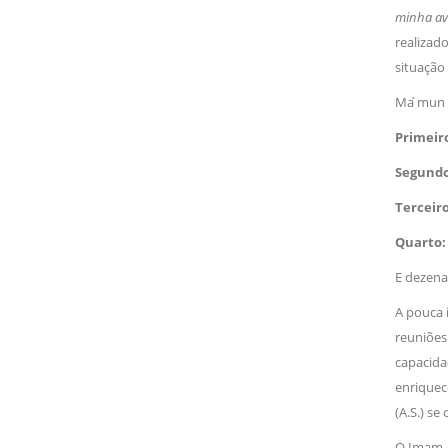
minha avo
realizad
situaçã
Ma ́mun q
Primeir
Segund
Terceir
Quarto
E dezena
A pouca 
reuniõe
capacida
enriquece
(A.S.) se
O Imam A