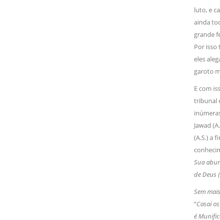
luto, e c
ainda to
grande f
Por isso 
eles aleg
garoto m
E com iss
tribunal
inúmera
Jawad (A.
(A.S.) a
conhecim
Sua abund
de Deus (S
Sem mais,
“
Casai os
é Munifi