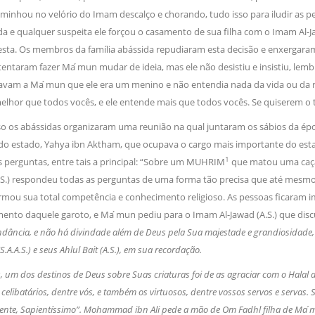
aminhou no velório do Imam descalço e chorando, tudo isso para iludir as pe
da e qualquer suspeita ele forçou o casamento de sua filha com o Imam Al-J
esta. Os membros da família abássida repudiaram esta decisão e enxergara
tentaram fazer Ma ́mun mudar de ideia, mas ele não desistiu e insistiu, le
avam a Ma ́mun que ele era um menino e não entendia nada da vida ou da reli
elhor que todos vocês, e ele entende mais que todos vocês. Se quiserem o 
o os abássidas organizaram uma reunião na qual juntaram os sábios da ép
 do estado, Yahya ibn Aktham, que ocupava o cargo mais importante do estad
1
s perguntas, entre tais a principal: “Sobre um MUHRIM
que matou uma caça
S.) respondeu todas as perguntas de uma forma tão precisa que até mesmo o
 firmou sua total competência e conhecimento religioso. As pessoas ficaram
ento daquele garoto, e Ma ́mun pediu para o Imam Al-Jawad (A.S.) que discurs
ância, e não há divindade além de Deus pela Sua majestade e grandiosidade,
.A.A.S.) e seus Ahlul Bait (A.S.), em sua recordação.
 um dos destinos de Deus sobre Suas criaturas foi de as agraciar com o Halal a
 celibatários, dentre vós, e também os virtuosos, dentre vossos servos e serva
cente, Sapientíssimo”. Mohammad ibn Ali pede a mão de Om Fadhl filha de Ma 