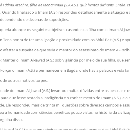
́ Fátima Azzahra, filha de Mohammad (S.A.A.S.), quinhentos dirhams. Então, e
o. Quando finalizado o Imam (A.S.) respondeu detalhadamente a situação e o
o dependendo de dezenas de suposições.
ueria alcançar os seguintes objetivos casando sua filha com o Imam Al-Jawa
o:
Ter a honra de ter uma ligação e proximidade com os Ahlul Bait (A.S.) e ap
o:
Afastar a suspeita de que seria o mentor do assassinato do Imam Al-Redha 
o:
Manter o Imam Al-Jawad (A.S.) sob vigilância por meio de sua filha, que ser
:
Forçar o Imam (A.S.) a permanecer em Bagdá, onde havia palácios e vida far
s de outros motivos torpes.
idade do Imam Al-Jawad (A.S.) levantou muitas dúvidas entre as pessoas e o
s para que fosse testada a inteligência e o conhecimento do Imam (A.S.), e
de. Ele respondeu mais de trinta mil questões sobre diversos campos e as
u a humanidade com ciências benéficas pouco vistas na história da civilizac
 orgulha disso.
l-Jawad (A.S.) teve companheiros como os demais Imames dos Ahlul Bait (A.