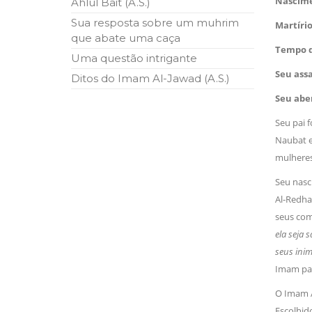
Nascim
Ahlul Bait (A.S.)
ter entrado numa guerra cultural e religiosa de 
Sua resposta sobre um muhrim
Martíri
que abate uma caça
10 DE NOVEMBRO DE 2013
Tempo 
Falecimento do Imam Ali Ibn Al-Hu
Uma questão intrigante
Em nome de Deus, o Clemente, o Misericordioso!
Seu ass
relembramos o martírio do quarto Imam dos muçu
Ditos do Imam Al-Jawad (A.S.)
Hussein Ibn Ali Ibn Abi Táleb (A.S.), conhecido p
Seu abe
Seu pai f
Naubat e
mulheres 
Seu nasc
Al-Redha 
seus com
ela seja 
seus inim
Imam pas
O Imam Al
Escolhid