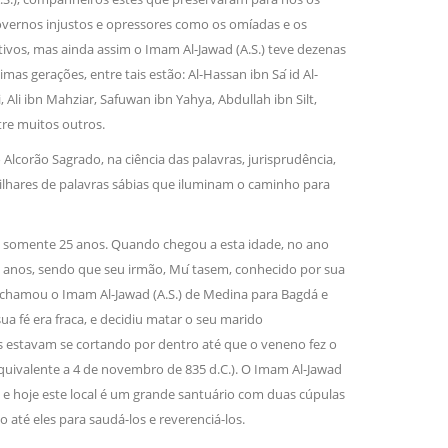
e governos injustos e opressores como os omíadas e os
tivos, mas ainda assim o Imam Al-Jawad (A.S.) teve dezenas
 gerações, entre tais estão: Al-Hassan ibn Sa ́id Al-
Ali ibn Mahziar, Safuwan ibn Yahya, Abdullah ibn Silt,
tre muitos outros.
lcorão Sagrado, na ciência das palavras, jurisprudência,
milhares de palavras sábias que iluminam o caminho para
do somente 25 anos. Quando chegou a esta idade, no ano
ois anos, sendo que seu irmão, Mu ́tasem, conhecido por sua
le chamou o Imam Al-Jawad (A.S.) de Medina para Bagdá e
sua fé era fraca, e decidiu matar o seu marido
estavam se cortando por dentro até que o veneno fez o
(equivalente a 4 de novembro de 835 d.C.). O Imam Al-Jawad
 e hoje este local é um grande santuário com duas cúpulas
até eles para saudá-los e reverenciá-los.