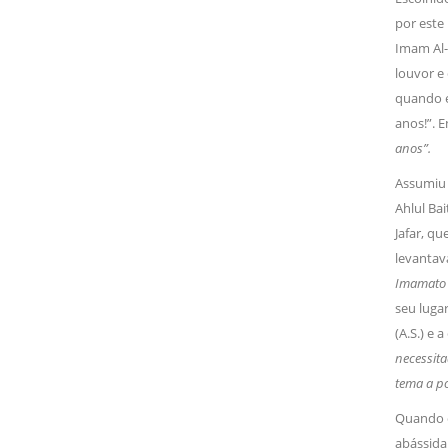
por este
Imam Al-
louvor e
quando el
anos!”. E
anos”.
Assumiu 
Ahlul Bai
Jafar, qu
levantava
Imamato e
seu lugar
(A.S.) e 
necessita
tema a po
Quando o
abássid