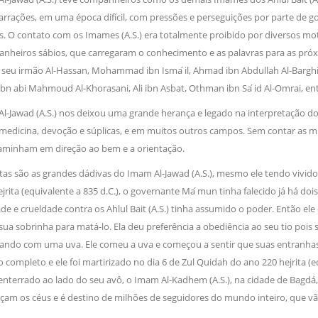
arrações, em uma época difícil, com pressões e perseguições por parte d
as. O contato com os Imames (A.S.) era totalmente proibido por diversos mo
heiros sábios, que carregaram o conhecimento e as palavras para as próximas
seu irmão Al-Hassan, Mohammad ibn Isma ́il, Ahmad ibn Abdullah Al-Barghi, 
ibn abi Mahmoud Al-Khorasani, Ali ibn Asbat, Othman ibn Sa ́id Al-Omrai, en
-Jawad (A.S.) nos deixou uma grande herança e legado na interpretação do A
, medicina, devoção e súplicas, e em muitos outros campos. Sem contar as 
minham em direção ao bem e a orientação.
tas são as grandes dádivas do Imam Al-Jawad (A.S.), mesmo ele tendo vivi
jrita (equivalente a 835 d.C.), o governante Ma ́mun tinha falecido já há d
de e crueldade contra os Ahlul Bait (A.S.) tinha assumido o poder. Então e
ua sobrinha para matá-lo. Ela deu preferência a obediência ao seu tio pois 
ndo com uma uva. Ele comeu a uva e começou a sentir que suas entranhas 
o completo e ele foi martirizado no dia 6 de Zul Quidah do ano 220 hejrita 
i enterrado ao lado do seu avô, o Imam Al-Kadhem (A.S.), na cidade de Bagdá,
̧am os céus e é destino de milhões de seguidores do mundo inteiro, que vão 