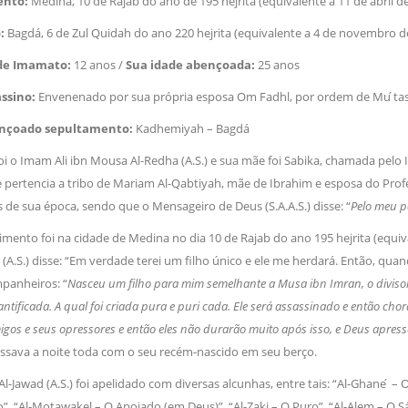
ento:
Medina, 10 de Rajab do ano de 195 hejrita (equivalente a 11 de abril de
magnitude. Mais
Hejrita. Desejamos a todos os 
o:
Bagdá, 6 de Zul Quidah do ano 220 hejrita (equivalente a 4 de novembro de
NOTÍCIAS
de Imamato:
12 anos /
Sua idade abençoada:
25 anos
ssein (A.S.)
3 DE JULHO DE 2014
 Diante da data em que
Centro Islâmico no Bra
assino:
Envenenado por sua própria esposa Om Fadhl, por ordem de Mu ́ta
lmanos, o Imam Ali Ibn Al-
Relações Exteriores da
or “Zein Al-Ábidin” (Formosura
nçoado sepultamento:
Kadhemiyah – Bagdá
Na noite da quinta-feira, 03 de 
sede, em São Paulo, o ex-minist
do Irã, Sr. Kamal Kharrazi, que 
oi o Imam Ali ibn Mousa Al-Redha (A.S.) e sua mãe foi Sabika, chamada pelo 
 pertencia a tribo de Mariam Al-Qabtiyah, mãe de Ibrahim e esposa do Pro
de sua época, sendo que o Mensageiro de Deus (S.A.A.S.) disse: “
Pelo meu pa
imento foi na cidade de Medina no dia 10 de Rajab do ano 195 hejrita (equiv
(A.S.) disse: “Em verdade terei um filho único e ele me herdará. Então, qua
panheiros: “
Nasceu um filho para mim semelhante a Musa ibn Imran, o divisor d
santificada. A qual foi criada pura e puri cada. Ele será assassinado e então cho
igos e seus opressores e então eles não durarão muito após isso, e Deus apressa
sava a noite toda com o seu recém-nascido em seu berço.
-Jawad (A.S.) foi apelidado com diversas alcunhas, entre tais: “Al-Ghane ́ – O
o”, “Al-Motawakel – O Apoiado (em Deus)”, “Al-Zaki – O Puro”, “Al-Alem – O 