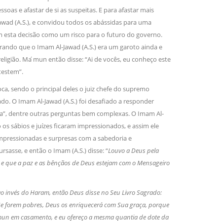
ssoas e afastar de si as suspeitas. E para afastar mais
awad (A.S.), e convidou todos os abássidas para uma
m esta decisão como um risco para o futuro do governo.
mbrando que o Imam Al-Jawad (A.S.) era um garoto ainda e
gião. Ma ́mun então disse: “Ai de vocês, eu conheço este
testem”.
oca, sendo o principal deles o juiz chefe do supremo
o. O Imam Al-Jawad (A.S.) foi desafiado a responder
”, dentre outras perguntas bem complexas. O Imam Al-
s sábios e juízes ficaram impressionados, e assim ele
 impressionadas e surpresas com a sabedoria e
asse, e então o Imam (A.S.) disse: “
Louvo a Deus pela
 e que a paz e as bênçãos de Deus estejam com o Mensageiro
o invés do Haram, então Deus disse no Seu Livro Sagrado:
s. Se forem pobres, Deus os enriquecerá com Sua graça, porque
́mun em casamento, e eu ofereço a mesma quantia de dote da