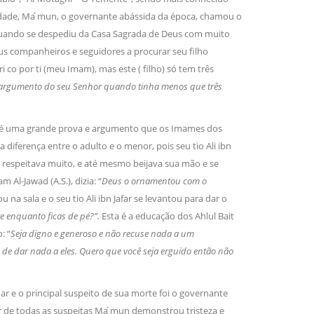
idade, Ma ́mun, o governante abássida da época, chamou o
ai quando se despediu da Casa Sagrada de Deus com muito
us companheiros e seguidores a procurar seu filho
 co por ti (meu Imam), mas este ( filho) só tem três
 o argumento do seu Senhor quando tinha menos que três
 é uma grande prova e argumento que os Imames dos
 diferença entre o adulto e o menor, pois seu tio Ali ibn
 respeitava muito, e até mesmo beijava sua mão e se
 Al-Jawad (A.S.), dizia: “
Deus o ornamentou com o
u na sala e o seu tio Ali ibn Jafar se levantou para dar o
 enquanto ficas de pé?”.
Esta é a educação dos Ahlul Bait
: “
Seja digno e generoso e não recuse nada a um
 de dar nada a eles. Quero que você seja erguido então não
r e o principal suspeito de sua morte foi o governante
 de todas as suspeitas Ma ́mun demonstrou tristeza e