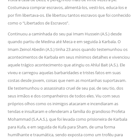
Costumava comprar escravos, alimentá-los, vesti-los, educa-los e
por fim libertava-os. Ele libertou tantos escravos que foi conhecido
como o “Libertados de Escravos”.
Continuou a caminhada do seu pai Imam Hussein (A.S.) desde
quando partiu de Medina até Meca e em seguida à Karbala. O
Imam Zeinol Abedin (A.S.) tinha 23 anos quando testemunhou os
acontecimentos de Karbala em seus mínimos detalhes e vivenciou
aquele trágico acontecimento que atingiu os Ahlul Bait (A.S.). Ele
viveu e carregou aquelas barbaridades e tristes fatos em suas
costas desde jovem, coisas que nem as montanhas suportavam.
Ele testemunhou o assassinato cruel de seu pai, de seu tio, dos
seus irmãos e dos companheiros de todos eles. Viu com seus
próprios olhos como os inimigos atacaram e incendiaram as
tendas e insultaram e ofenderam a família do grandioso Profeta
Mohammad (S.A.A.S.), que foi levada como prisioneira de Karbala
para Kufa, e em seguida de Kufa para Sham, de uma forma
humilhante e traumática, sendo exposta como um troféu para