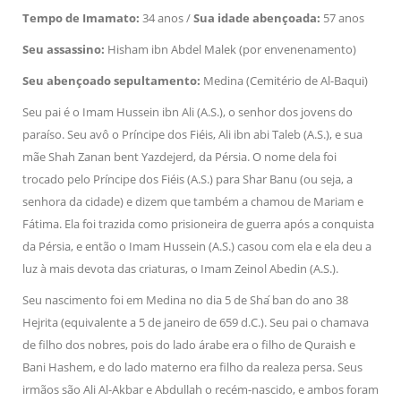
Tempo de Imamato:
34 anos /
Sua idade abençoada:
57 anos
Seu assassino:
Hisham ibn Abdel Malek (por envenenamento)
Seu abençoado sepultamento:
Medina (Cemitério de Al-Baqui)
Seu pai é o Imam Hussein ibn Ali (A.S.), o senhor dos jovens do
paraíso. Seu avô o Príncipe dos Fiéis, Ali ibn abi Taleb (A.S.), e sua
mãe Shah Zanan bent Yazdejerd, da Pérsia. O nome dela foi
trocado pelo Príncipe dos Fiéis (A.S.) para Shar Banu (ou seja, a
senhora da cidade) e dizem que também a chamou de Mariam e
Fátima. Ela foi trazida como prisioneira de guerra após a conquista
da Pérsia, e então o Imam Hussein (A.S.) casou com ela e ela deu a
luz à mais devota das criaturas, o Imam Zeinol Abedin (A.S.).
Seu nascimento foi em Medina no dia 5 de Sha ́ban do ano 38
Hejrita (equivalente a 5 de janeiro de 659 d.C.). Seu pai o chamava
de filho dos nobres, pois do lado árabe era o filho de Quraish e
Bani Hashem, e do lado materno era filho da realeza persa. Seus
irmãos são Ali Al-Akbar e Abdullah o recém-nascido, e ambos foram