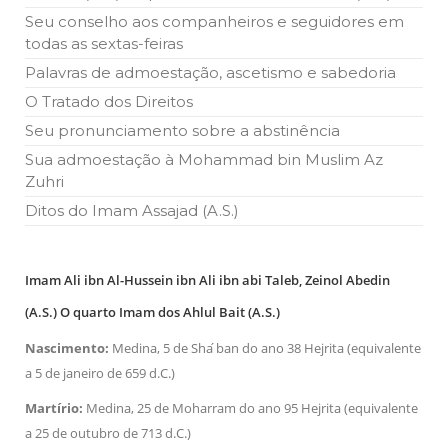
Ano Novo Islâmico e Início de Muharam
Seu conselho aos companheiros e seguidores em
Em nome de Deus, O Clemente, O Misericordioso! O Centro
todas as sextas-feiras
Islâmico no Brasil parabeniza a nação islâmica pela chegada
no ano novo muçulmano de 1435 Hejrita. Desejamos a
Palavras de admoestação, ascetismo e sabedoria
todos os irmãos e irmãs um novo
O Tratado dos Direitos
10 DE NOVEMBRO DE 2013
Seu pronunciamento sobre a abstinência
Falecimento do Imam Ali Ibn Al-Hussein
(A.S.)
Sua admoestação à Mohammad bin Muslim Az
Em nome de Deus, o Clemente, o Misericordioso! Diante da
Zuhri
data em que relembramos o martírio do quarto Imam dos
muçulmanos, o Imam Ali Ibn Al-Hussein Ibn Ali Ibn Abi Táleb
Ditos do Imam Assajad (A.S.)
(A.S.), conhecido por “Zein Al-Ábidin” (Formosura
NOTÍCIAS
Imam Ali ibn Al-Hussein ibn Ali ibn abi Taleb, Zeinol Abedin
3 DE JULHO DE 2014
(A.S.) O quarto Imam dos Ahlul Bait (A.S.)
Centro Islâmico no Brasil recebe o ex-
ministro das Relações Exteriores da
Nascimento:
Medina, 5 de Sha ́ban do ano 38 Hejrita (equivalente
República Islâmica do Irã
a 5 de janeiro de 659 d.C.)
Na noite da quinta-feira, 03 de Abril, o Centro Islâmico no
Brasil recebeu em sua sede, em São Paulo, o ex-ministro das
Martírio:
Medina, 25 de Moharram do ano 95 Hejrita (equivalente
Relações Exteriores da República Islâmica do Irã, Sr. Kamal
Kharrazi, que encontra-se visitando
a 25 de outubro de 713 d.C.)