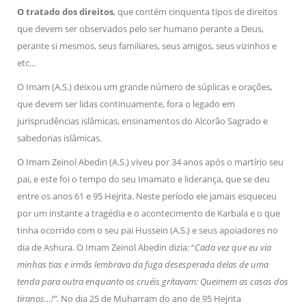
O tratado dos direitos
, que contém cinquenta tipos de direitos
que devem ser observados pelo ser humano perante a Deus,
perante si mesmos, seus familiares, seus amigos, seus vizinhos e
etc…
O Imam (A.S.) deixou um grande número de súplicas e orações,
que devem ser lidas continuamente, fora o legado em
jurisprudências islâmicas, ensinamentos do Alcorão Sagrado e
sabedorias islâmicas.
O Imam Zeinol Abedin (A.S.) viveu por 34 anos após o martírio seu
pai, e este foi o tempo do seu Imamato e liderança, que se deu
entre os anos 61 e 95 Hejrita. Neste período ele jamais esqueceu
por um instante a tragédia e o acontecimento de Karbala e o que
tinha ocorrido com o seu pai Hussein (A.S.) e seus apoiadores no
dia de Ashura. O Imam Zeinol Abedin dizia: “
Cada vez que eu via
minhas tias e irmãs lembrava da fuga desesperada delas de uma
tenda para outra enquanto os cruéis gritavam: Queimem as casas dos
tiranos…!”.
No dia 25 de Muharram do ano de 95 Hejrita