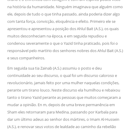
na história da humanidade. Ninguém imaginava que alguém como
ele, depois de tudo o que tinha passado, ainda poderia dizer algo
com tanta força, convicção, eloquência e efeito. Primeiro ele se
apresentou e apresentou a posição dos Ahlul Bait (A.S.), os quais
muitos desconheciam na época, e em seguida repudiou e
condenou severamente o que o Yazid tinha praticado, pois foi o
responsável pelo martírio dos senhores nobres dos Ahlul Bait (A.S.)
e seus companheiros.
Em seguida sua tia Zainab (A.S.) assumiu o posto e deu
continuidade ao seu discurso, o qual foi um discurso caloroso e
revolucionário, jamais feito por uma mulher naquelas condições,
perante um tirano louco. Neste discurso ela humilhou e rebaixou
tanto o tirano Yazid perante as pessoas que muitos começaram a
mudar a opinião. En m, depois de uma breve permanência em
Sham eles retornaram para Medina, passando por Karbala para
dar um último adeus ao senhor dos mártires, o Imam Al-Hussein
(A.S.), e renovar seus votos de lealdade ao caminho da rebelião