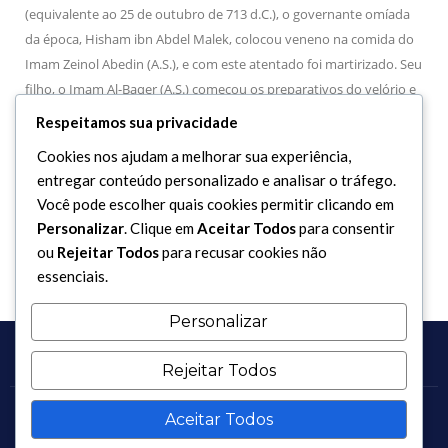
(equivalente ao 25 de outubro de 713 d.C.), o governante omíada
da época, Hisham ibn Abdel Malek, colocou veneno na comida do
Imam Zeinol Abedin (A.S.), e com este atentado foi martirizado. Seu
filho, o Imam Al-Baqer (A.S.) começou os preparativos do velório e
do enterro, e concedeu ao Imam Ali ibnol Hussein (A.S.) um velório
Respeitamos sua privacidade
grandioso na cidade de Medina, sendo enterrado no Cemitério de
Cookies nos ajudam a melhorar sua experiência,
Al-Baqui, ao lado do seu tio Imam Al-Hassan Ali ibn abi Taleb (A.S.).
entregar conteúdo personalizado e analisar o tráfego.
Que as saudações estejam com ele no dia do seu nascimento, no
Você pode escolher quais cookies permitir clicando em
dia de sua morte e no dia em que será ressuscitado vivo.
Personalizar
. Clique em
Aceitar Todos
para consentir
ou
Rejeitar Todos
para recusar cookies não
essenciais.
Personalizar
Rejeitar Todos
Aceitar Todos
Copyright 2017 - 2026 / Todos os direitos reservados.