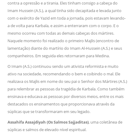
contra a opressão e a tirania. Eles tinham consigo a cabeça do
Imam Hussein (A.S.), a qual tinha sido decapitada e levada junto
com o exército de Yazid em toda a jornada, pois estavam levando-
a de volta para Karbala, e assim a enterraram com o corpo. E o
mesmo ocorreu com todas as demais cabeças dos mártires.
Naquele momento foi realizado o primeiro Majlis (encontro de
lamentação) diante do martírio do Imam Al-Hussein (A.S.) e seus
companheiros. Em seguida eles retornaram para Medina.
O Imam (A.S.) continuou sendo um ativista reformista e muito
ativo na sociedade, recomendando o bem e coibindo o mal. Ele
realizava os Majlis em nome do seu pai o Senhor dos Mártires (A.S.)
para relembrar as pessoas da tragédia de Karbala. Como também
ensinava e educava as pessoas por diversos meios, entre os mais
destacados os ensinamentos que proporcionava através da
súplicas que se transformaram em seu legado.
Assahifa Assajdiyah (Os Salmos Sajjaditas)
, uma coletânea de
súplicas e salmos de elevado nível espiritual.