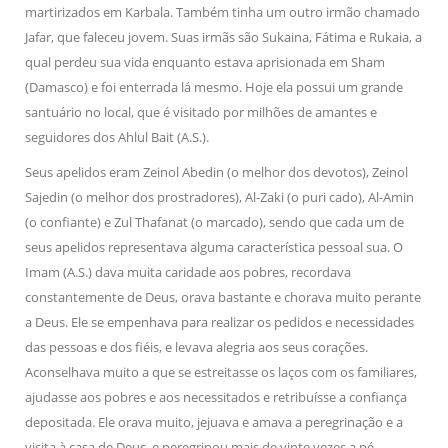
martirizados em Karbala. Também tinha um outro irmão chamado
Jafar, que faleceu jovem. Suas irmãs são Sukaina, Fátima e Rukaia, a
qual perdeu sua vida enquanto estava aprisionada em Sham
(Damasco) e foi enterrada lá mesmo. Hoje ela possui um grande
santuário no local, que é visitado por milhões de amantes e
seguidores dos Ahlul Bait (A.S.).
Seus apelidos eram Zeinol Abedin (o melhor dos devotos), Zeinol
Sajedin (o melhor dos prostradores), Al-Zaki (o puri cado), Al-Amin
(o confiante) e Zul Thafanat (o marcado), sendo que cada um de
seus apelidos representava alguma característica pessoal sua. O
Imam (A.S.) dava muita caridade aos pobres, recordava
constantemente de Deus, orava bastante e chorava muito perante
a Deus. Ele se empenhava para realizar os pedidos e necessidades
das pessoas e dos fiéis, e levava alegria aos seus corações.
Aconselhava muito a que se estreitasse os laços com os familiares,
ajudasse aos pobres e aos necessitados e retribuísse a confiança
depositada. Ele orava muito, jejuava e amava a peregrinação e a
visita à casa de Deus, e peregrinou mais de vinte vezes a pé.