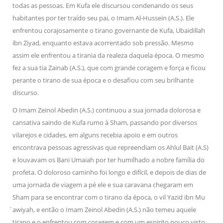
todas as pessoas. Em Kufa ele discursou condenando os seus
habitantes por ter traído seu pai, o Imam Al-Hussein (A.S.). Ele
enfrentou corajosamente o tirano governante de Kufa, Ubaidillah
ibn Ziyad, enquanto estava acorrentado sob pressão. Mesmo
assim ele enfrentou a tirania da realeza daquela época. O mesmo
fez a sua tia Zainab (A.S.), que com grande coragem e força e ficou
perante o tirano de sua época e o desafiou com seu brilhante
discurso.
O Imam Zeinol Abedin (A.S.) continuou a sua jornada dolorosa e
cansativa saindo de Kufa rumo à Sham, passando por diversos
vilarejos e cidades, em alguns recebia apoio e em outros
encontrava pessoas agressivas que repreendiam os Ahlul Bait (A.S)
e louvavam os Bani Umaiah por ter humilhado a nobre família do
profeta. O doloroso caminho foi longo e difícil, e depois de dias de
uma jornada de viagem a pé ele e sua caravana chegaram em
Sham para se encontrar com o tirano da época, o vil Yazid ibn Mu
́awiyah, e então o Imam Zeinol Abedin (A.S.) não temeu aquele
tirano e o enfrentou com coragem e com um espirito pouco visto