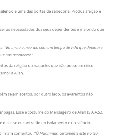
lêncio é uma das portas da sabedoria. Produz afeição e
er as necessidades dos seus dependentes é maior do que
u: “Eu inicio o meu dia com um tempo de vida que diminui e
 que nos acontecerá”.
ntos da religião ou naqueles que não possuem cinco
emor a Allah.
ém sejam aceitos, por outro lado, os avarentos não
r pagas. Esse é costume do Mensageiro de Allah (S.A.A.S.).
 delas se encontrarão no isolamento e no silêncio.
O Imam comentou: “
Ó Muammar, certamente este é o teu