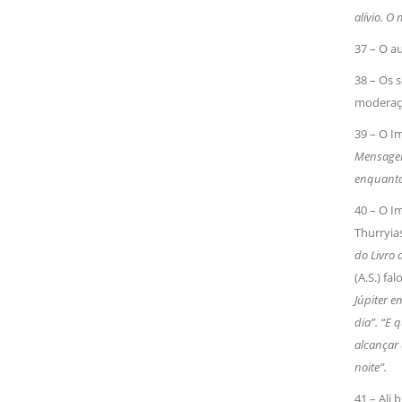
alívio. 
37 – O au
38 – Os s
moderaça
39 – O Im
Mensageir
enquanto 
40 – O I
Thurryias
do Livro 
(A.S.) fal
Júpiter 
dia”. “E 
alcançar
noite”.
41 – Ali 