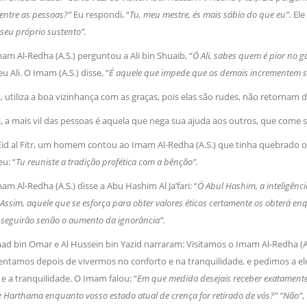
entre as pessoas?”
Eu respondi, “
Tu, meu mestre, és mais sábio do que eu”.
Ele 
 seu próprio sustento”.
am Al-Redha (A.S.) perguntou a Ali bin Shuaib, “
Ó Ali, sabes quem é pior no 
 Ali. O Imam (A.S.) disse, “
É aquele que impede que os demais incrementem se
li, utiliza a boa vizinhança com as graças, pois elas são rudes, não retorn
li, a mais vil das pessoas é aquela que nega sua ajuda aos outros, que come
Eid al Fitr, um homem contou ao Imam Al-Redha (A.S.) que tinha quebrado o
u: “
Tu reuniste a tradição profética com a bênção”.
am Al-Redha (A.S.) disse a Abu Hashim Al Ja’fari: “
Ó Abul Hashim, a inteligênc
. Assim, aquele que se esforça para obter valores éticos certamente os obterá e
eguirão senão o aumento da ignorância”.
ad bin Omar e Al Hussein bin Yazid narraram: Visitamos o Imam Al-Redha (A
entamos depois de vivermos no conforto e na tranquilidade, e pedimos a ele
e a tranquilidade. O Imam falou: “
Em que medida desejais receber exatamente? D
e Harthama enquanto vosso estado atual de crença for retirado de vós?” “Não”
,