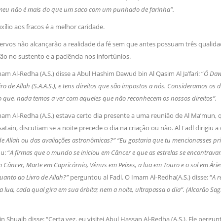
O meu não é mais do que um saco com um punhado de farinha”.
xílio aos fracos é a melhor caridade.
ervos não alcançarão a realidade da fé sem que antes possuam três quali
̃o no sustento e a paciência nos infortúnios.
am Al-Redha (A.S.) disse a Abul Hashim Dawud bin Al Qasim Al Ja’fari: “
Ó Daw
o de Allah (S.A.A.S.), e tens direitos que são impostos a nós. Consideramos os
que, nada temos a ver com aqueles que não reconhecem os nossos direitos”.
mam Al-Redha (A.S.) estava certo dia presente a uma reunião de Al Ma’mun, 
atain, discutiam se a noite precede o dia na criação ou não. Al Fadl dirigiu a
de Allah ou das avaliações astronômicas?” “Eu gostaria que tu mencionasses pri
ou: “
A firmas que o mundo se iniciou em Câncer e que as estrelas se encontrava
em Câncer, Marte em Capricórnio, Vênus em Peixes, a lua em Touro e o sol em Ár
quanto ao Livro de Allah?”
perguntou al Fadl. O Imam Al-Redha(A.S.) disse: “
A r
 a lua, cada qual gira em sua órbita; nem a noite, ultrapassa o dia”. (Alcorão Sa
bin Shuaib disse: “Certa vez, eu visitei Abul Hassan Al-Redha (A.S.). Ele pergu