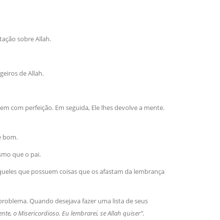
sil recebe o ex-ministro das
 República Islâmica do Irã
ação sobre Allah.
Abril, o Centro Islâmico no Brasil recebeu em sua
ro das Relações Exteriores da República Islâmica
encontra-se visitando
eiros de Allah.
em com perfeição. Em seguida, Ele lhes devolve a mente.
é bom.
esmo que o pai.
o aqueles que possuem coisas que os afastam da lembrança
um problema. Quando desejava fazer uma lista de seus
te, o Misericordioso. Eu lembrarei, se Allah quiser”.