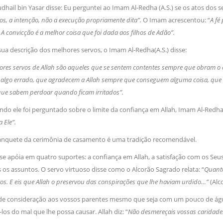
udhail bin Yasar disse: Eu perguntei ao Imam Al-Redha (A.S.) se os atos dos se
os, a intenção, não a execução propriamente dita”.
O Imam acrescentou: “
A fe
A convicção é a melhor coisa que foi dada aos filhos de Adão”.
ua descrição dos melhores servos, o Imam Al-Redha(A.S.) disse:
res servos de Allah são aqueles que se sentem contentes sempre que obram o 
algo errado, que agradecem a Allah sempre que conseguem alguma coisa, que s
que sabem perdoar quando ficam irritados”.
ndo ele foi perguntado sobre o limite da confiança em Allah, Imam Al-Redha 
 Ele”.
anquete da cerimônia de casamento é uma tradição recomendável.
́ se apóia em quatro suportes: a confiança em Allah, a satisfação com os S
 os assuntos. O servo virtuoso disse como o Alcorão Sagrado relata: “
Quanto
os. E eis que Allah o preservou das conspirações que lhe haviam urdido…”
(Alc
de consideração aos vossos parentes mesmo que seja com um pouco de águ
-los do mal que lhe possa causar. Allah diz: “
Não desmereçais vossas caridad