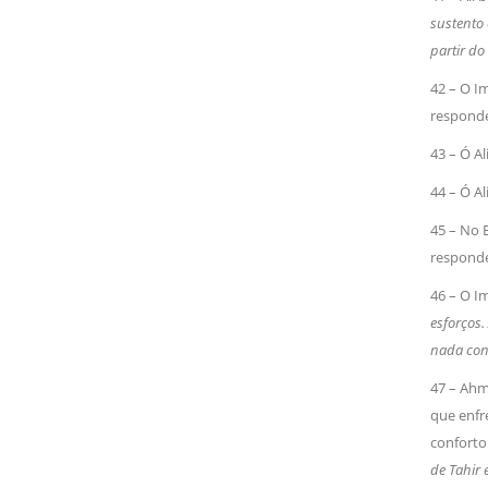
sustento 
partir do
42 – O Im
respondeu
43 – Ó A
44 – Ó A
45 – No 
responde
46 – O Im
esforços
nada cons
47 – Ahm
que enfr
conforto 
de Tahir 