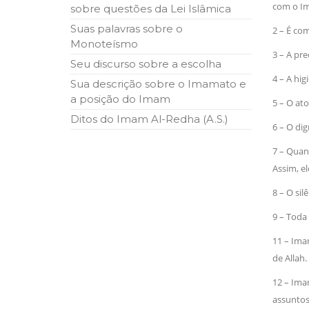
com o Ima
sobre questões da Lei Islâmica
10 DE NOVEMBRO DE 2013
Falecimento do Imam Ali Ibn Al-Hu
Suas palavras sobre o
2 – É co
Em nome de Deus, o Clemente, o Misericordioso!
Monoteísmo
relembramos o martírio do quarto Imam dos muçu
3 – A pre
Hussein Ibn Ali Ibn Abi Táleb (A.S.), conhecido p
Seu discurso sobre a escolha
4 – A hig
Sua descrição sobre o Imamato e
a posição do Imam
5 – O at
Ditos do Imam Al-Redha (A.S.)
6 – O dig
7 – Quan
Assim, el
8 – O sil
9 – Toda 
11 – Ima
de Allah.
12 – Imam
assuntos