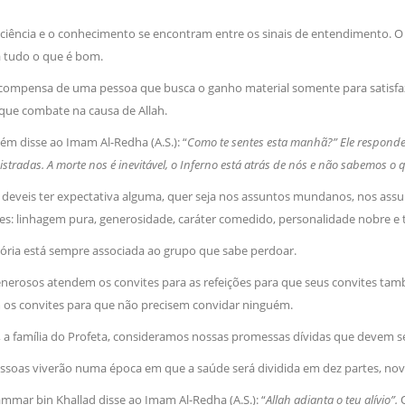
ciência e o conhecimento se encontram entre os sinais de entendimento. O si
 tudo o que é bom.
ecompensa de uma pessoa que busca o ganho material somente para satisfaz
que combate na causa de Allah.
ém disse ao Imam Al-Redha (A.S.): “
Como te sentes esta manhã?” Ele responde
gistradas. A morte nos é inevitável, o Inferno está atrás de nós e não sabemos o
o deveis ter expectativa alguma, quer seja nos assuntos mundanos, nos assu
es: linhagem pura, generosidade, caráter comedido, personalidade nobre e t
tória está sempre associada ao grupo que sabe perdoar.
enerosos atendem os convites para as refeições para que seus convites tamb
os convites para que não precisem convidar ninguém.
, a família do Profeta, consideramos nossas promessas dívidas que devem se
ssoas viverão numa época em que a saúde será dividida em dez partes, nove
mmar bin Khallad disse ao Imam Al-Redha (A.S.): “
Allah adianta o teu alívio”.