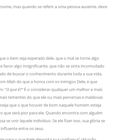
nome, mas quando se referir a uma pessoa ausente, deve
– que o bem seja esperado dele, que o mal se torne algo
e favor algo insignificante, que não se sinta incomodado
sado de buscar o conhecimento durante toda a sua vida,
 com Allah do que a honra com os inimigos Dele, e que
m: “
O que é?”
É o considerar qualquer um melhor e mais
e mais tementes do que ele ou mais perversas e maldosas
 deseja que o que houver de bom naquele homem esteja
, o que será pior para ele. Quando encontra com alguém
 unir àquele indivíduo. Se ele fizer isso, sua glória se
á influente entre os seus.
te para o que Nele deposita sua confiança” (Alcorão