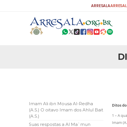
ARRESALA
ARRESAL
D
25 DE SETEMBRO DE 2010
Carta do Bispo da Flórida ao Pres
Por: Robert Bowan Tradução: Ahmed Ismail (Env
da Igreja Católica, tenente-coronel ex-combaten
verdade ao povo, sr. Presidente, sobre o terrori
terrorismo não
25 DE SETEMBRO DE 2010
As Sementes da Miséria e do Terr
Imam Ali ibn Mousa Al-Redha
Ditos do
Por: Ahmad Dallal Tradução: Ahmad Ismail Ainda
(A.S.) O oitavo Imam dos Ahlul Bait
morte e destruição que abalaram Nova York em 
1 – A qua
(A.S.)
ter entrado numa guerra cultural e religiosa de 
Imam (A.S
Suas respostas a Al Ma`mun