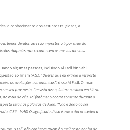
dades: o conhecimento dos assuntos religiosos, a
ud, temos direitos que são impostos a ti por meio do
 direitos daqueles que reconhecem os nossos direitos,
quando algumas pessoas, incluindo Al Fadl bin Sahl
 questão ao Imam (A.S.). “
Queres que eu extraia a resposta
meiro as avaliações astronômicas”
, disse Al Fadl. O Imam
m em seu prospecto. Em vista disso, Saturno estava em Libra,
ies, no meio do céu. Tal fenômeno ocorre somente durante o
esposta está nas palavras de Allah: “Não é dado ao sol
grado, C.36 – V.40) O significado disso é que o dia precedeu a
ntou-me, “
Ó Ali, não conheces quem é o melhor no ganho do