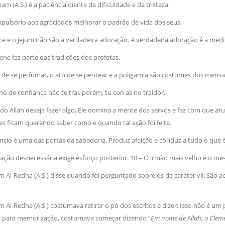
m (A.S.) é a paciência diante da dificuldade e da tristeza.
NOTÍCIAS
ssein (A.S.)
mpulsório aos agraciados melhorar o padrão de vida dos seus.
3 DE JULHO DE 2014
 Diante da data em que
Centro Islâmico no Bra
lmanos, o Imam Ali Ibn Al-
Relações Exteriores da
ce e o jejum não são a verdadeira adoração. A verdadeira adoração é a medit
or “Zein Al-Ábidin” (Formosura
Na noite da quinta-feira, 03 de 
iene faz parte das tradições dos profetas.
sede, em São Paulo, o ex-minist
do Irã, Sr. Kamal Kharrazi, que 
o de se perfumar, o ato de se pentear e a poligamia são costumes dos mensag
no de confiança não te trai, porém, tu con as no traidor.
do Allah deseja fazer algo, Ele domina a mente dos servos e faz com que atu
es ficam querendo saber como e quando tal ação foi feita.
êncio é uma das portas da sabedoria. Produz afeição e conduz a tudo o que 
ação desnecessária exige esforço posterior. 10 – O irmão mais velho é o m
m Al-Redha (A.S.) disse quando foi perguntado sobre os de caráter vil: Sã
 Al-Redha (A.S.) costumava retirar o pó dos escritos e dizer: Isso não é 
 para memorização, costumava começar dizendo “
Em nome de Allah, o Clemen