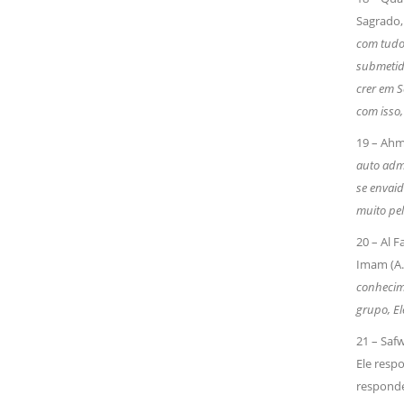
Sagrado, 
com tudo 
submetido
crer em S
com isso,
19 – Ahm
auto admi
se envaid
muito pelo
20 – Al 
Imam (A.
conhecime
grupo, El
21 – Saf
Ele resp
responde