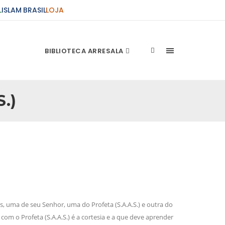
L
ISLAM BRASIL
LOJA
BIBLIOTECA ARRESALA
.)
ções Sobre o Conflito
 presente artigo resume as principais
s atentados de 11 de setembro e a subseqüente
stão. As Raízes do Conflito Os atentados a Nova
nício de Muharam
 Misericordioso! O Centro Islâmico no Brasil
ela chegada no ano novo muçulmano de 1435
cas, uma de seu Senhor, uma do Profeta (S.A.A.S.) e outra do
irmãos e irmãs um novo
com o Profeta (S.A.A.S.) é a cortesia e a que deve aprender