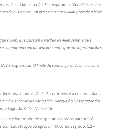
rvos são criados ou não. Ele respondeu: “
Por Allah, os atos
́ precede o Islam em um grau e o temor a Allah precede a fé em
que é bom, que buscam o perdão de Allah sempre que
e comportam com paciência sempre que um infortúnio lhes
(A.S.) respondeu: “
O limite da confiança em Allah é o temer
eus decretos, a submissão às Suas ordens e o encomendar a
 a mim, encomendo-me a Allah, porque é o Observador dos
orão Sagrado, C.40 – V.44 e 45)
a. O melhor modo de respeitar os vossos parentes é
es com exprobração ou agravo…”
(Alcorão Sagrado, C.2 –