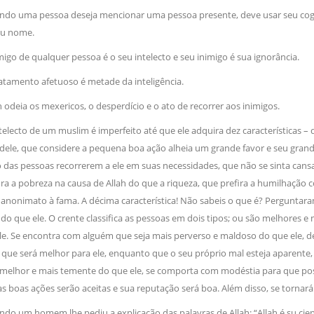
ndo uma pessoa deseja mencionar uma pessoa presente, deve usar seu cog
eu nome.
igo de qualquer pessoa é o seu intelecto e seu inimigo é sua ignorância.
atamento afetuoso é metade da inteligência.
h odeia os mexericos, o desperdício e o ato de recorrer aos inimigos.
telecto de um muslim é imperfeito até que ele adquira dez características 
dele, que considere a pequena boa ação alheia um grande favor e seu grand
o das pessoas recorrerem a ele em suas necessidades, que não se sinta can
ra a pobreza na causa de Allah do que a riqueza, que prefira a humilhação
 anonimato à fama. A décima característica! Não sabeis o que é? Perguntara
do que ele. O crente classifica as pessoas em dois tipos; ou são melhores 
le. Se encontra com alguém que seja mais perverso e maldoso do que ele,
 que será melhor para ele, enquanto que o seu próprio mal esteja aparente
melhor e mais temente do que ele, se comporta com modéstia para que possa se
 as boas ações serão aceitas e sua reputação será boa. Além disso, se tornar
do um homem lhe pediu a explicação das palavras de Allah: “Allah é su cien