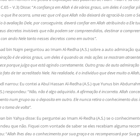
C.65 – V.3) Disse: “
A confiança em Allah é de vários graus, um deles é confiar
o que lhe ocorra, uma vez que crê que Allah não deixará de agraciá-la com o S
 à avaliação Dele, por conseguinte, deverá confiar em Allah atribuindo a Ele t
eus decretos invisíveis que não podem ser compreendidos, destinar a compreens
 con ando Nele tanto nesses decretos como em outros”.
ad bin Najm perguntou ao Imam Al-Redha (A.S.) sobre a auto admiração qu
ração é de vários graus, um deles é quando as más ações se mostram atraen
ece porque julga que está agindo corretamente. Outro grau de auto admiração e
 fato de ter acreditado Nele. Na realidade, é o indivíduo que deve muito a Allah,
Fadl narrou: Eu contei a Abul Hassan Al-Redha (A.S.) que Yunus bin Abdurra
S.) respondeu: “
Não, não é algo adquirido. A afirmação é incorreta. Allah con
nto num grupo ou o deposita em outro. Ele nunca retira o conhecimento dos i
e o toma de volta”.
wan bin Yahya disse: Eu perguntei ao Imam Al-Redha (A.S.) se o conhecimento
ondeu que não. Fiquei com vontade de saber se eles recebiam alguma reco
u: “
Allah lhes deu o conhecimento por sua graça e os recompensará por Sua gr