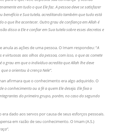
 plenamente em tudo o que Ele faz. A pessoa deve se satisfazer
eu benefício e Sua tutela, acreditando também que tudo está
udo o que lhe acontecer. Outro grau de confiança em Allah é
ão disso a Ele e confiar em Sua tutela sobre esses decretos e
e anula as ações de uma pessoa. O Imam respondeu: “
A
tes e virtuosas aos olhos da pessoa, com isso, o que as comete
́ o grau em que o indivíduo acredita que Allah lhe deve
 que o orientou à crença Nele”.
hman afirmara que o conhecimento era algo adquirido. O
cede o conhecimento ou a fé a quem Ele deseja. Ele fixa o
ntegrantes do primeiro grupo, porém, no caso do segundo
 era dado aos servos por causa de seus esforços pessoais.
mpensa em razão de seu conhecimento. O Imam (A.S.)
aça”.