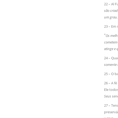
22 – Al F
são criad
um grau. 
23 – Em s
“
Os melho
cometem 
atinge e 
24 – Qua
somente a
25 – O b
26 – A fe
Ele todos
Seus serv
27 – Ten
preservá