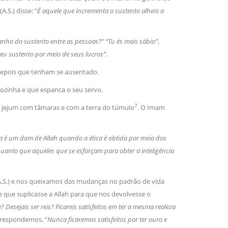
(A.S.) disse: “
É aquele que incrementa o sustento alheio a
ganho do sustento entre as pessoas?” “Tu és mais sábio”
,
u sustento por meio de seus lucros”.
am depois que tenham se ausentado.
 sozinha e que espanca o seu servo.
7
 jejum com tâmaras e com a terra do túmulo
. O Imam
ia é um dom de Allah quando a ética é obtida por meio dos
nquanto que aqueles que se esforçam para obter a inteligência
.S.) e nos queixamos das mudanças no padrão de vida
 que suplicasse a Allah para que nos devolvesse o
esejais ser reis? Ficareis satisfeitos em ter a mesma realeza
 respondemos, “
Nunca ficaremos satisfeitos por ter ouro e