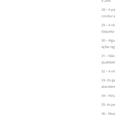
V.264)
28 – A pa
conduz a
29 – A r
daquela 
30 – Algu
ações re
31 – Nã
qualidad
32 – A vi
33- Os g
atendem 
34 – Nós
35- As pe
36 – Mua