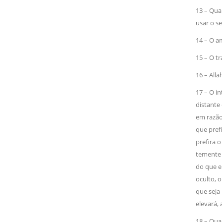
13 – Qua
usar o s
14 – O am
15 – O tr
16 – Alla
17 – O in
distante 
em razã
que prefi
prefira o
temente 
do que e
oculto, o
que seja 
elevará,
18 – Quan