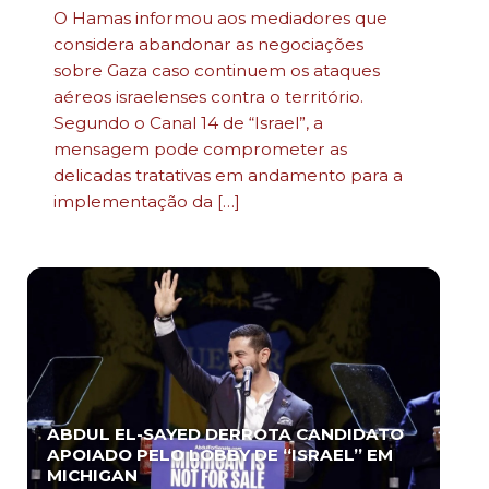
O Hamas informou aos mediadores que
considera abandonar as negociações
sobre Gaza caso continuem os ataques
aéreos israelenses contra o território.
Segundo o Canal 14 de “Israel”, a
mensagem pode comprometer as
delicadas tratativas em andamento para a
implementação da […]
ABDUL EL-SAYED DERROTA CANDIDATO
APOIADO PELO LOBBY DE “ISRAEL” EM
MICHIGAN