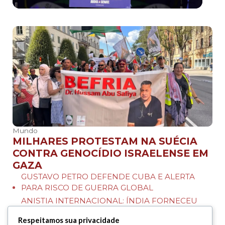
Mundo
MILHARES PROTESTAM NA SUÉCIA
CONTRA GENOCÍDIO ISRAELENSE EM
GAZA
GUSTAVO PETRO DEFENDE CUBA E ALERTA
PARA RISCO DE GUERRA GLOBAL
ANISTIA INTERNACIONAL: ÍNDIA FORNECEU
ARMAS A “ISRAEL” DURANTE GUERRA EM GAZA
Respeitamos sua privacidade
Há 3 dias — Em Mundo