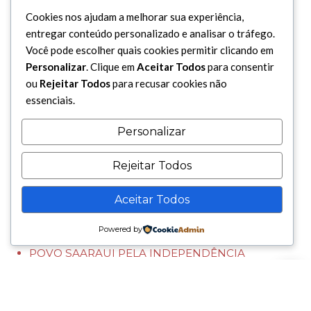
Cookies nos ajudam a melhorar sua experiência,
entregar conteúdo personalizado e analisar o tráfego.
Você pode escolher quais cookies permitir clicando em
Personalizar
. Clique em
Aceitar Todos
para consentir
ou
Rejeitar Todos
para recusar cookies não
essenciais.
Personalizar
Rejeitar Todos
Cultura
DEPUTADO MAURICI PARTICIPA DE
Aceitar Todos
HOMENAGEM AO IMAM HUSSEIN NA
MESQUITA DO BRÁS
Powered by
HISTORIADOR LANÇA LIVRO SOBRE A LUTA DO
POVO SAARAUI PELA INDEPENDÊNCIA
PRIMEIRA TRADUÇÃO DIRETA DO PERSA DE
HAFEZ É LANÇADA NO BRASIL
Há 1 mês — Em Cultura