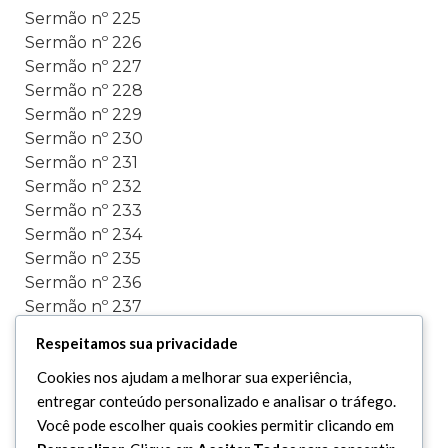
Sermão nº 225
Sermão nº 226
Sermão nº 227
Sermão nº 228
Sermão nº 229
Sermão nº 230
Sermão nº 231
Sermão nº 232
Sermão nº 233
Sermão nº 234
Sermão nº 235
Sermão nº 236
Sermão nº 237
Sermão nº 238
Respeitamos sua privacidade
Sermão nº 239
Cookies nos ajudam a melhorar sua experiência,
Sermão nº 240
entregar conteúdo personalizado e analisar o tráfego.
Sermão nº 241
Você pode escolher quais cookies permitir clicando em