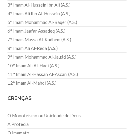
3° Imam Al-Hussein Ibn Ali (A.S.)
4° Imam Ali Ibn Al-Hussein (A.S.)
5° Imam Mohammad Al-Baqer (A.S.)
6° Imam Jaafar Assadeq (A.S.)
7° Imam Mussa Al-Kadhem (A.S.)
8° Imam Ali Al-Reda (A.S.)
9° Imam Mohammad Al-Jauád (A.S.)
10° Imam Ali Al-Hádi (A.S.)
11° Imam Al-Hassan Al-Ascari (A.S.)
12° Imam Al-Mahdi (A.S.)
CRENÇAS
O Monoteísmo ou Unicidade de Deus
A Profecia
O Imamato