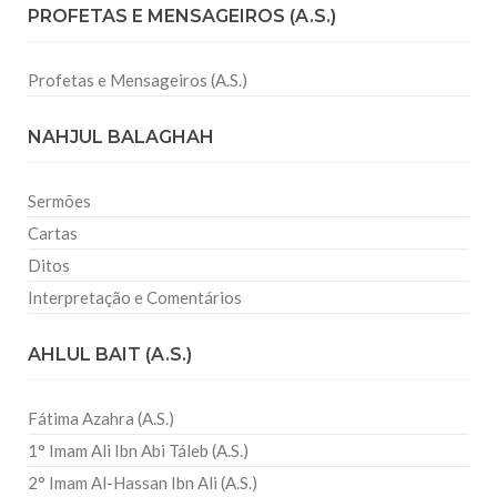
PROFETAS E MENSAGEIROS (A.S.)
Profetas e Mensageiros (A.S.)
NAHJUL BALAGHAH
Sermões
Cartas
Ditos
Interpretação e Comentários
AHLUL BAIT (A.S.)
Fátima Azahra (A.S.)
1° Imam Ali Ibn Abi Táleb (A.S.)
2° Imam Al-Hassan Ibn Ali (A.S.)