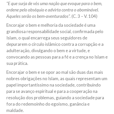
“E que surja de vós uma nação que evoque para o bem,
10 DE NOVEMBRO DE 2013
ordene pelo obséquio e advirta contra o abominável.
Falecimento do Imam Ali Ibn Al-Hussein
Aqueles serão os bem-aventurados”.
(C. 3 – V. 104)
(A.S.)
Encorajar o bem e melhoria da sociedade é uma
Em nome de Deus, o Clemente, o Misericordioso! Diante da
data em que relembramos o martírio do quarto Imam dos
grandiosa responsabilidade social, confirmada pelo
muçulmanos, o Imam Ali Ibn Al-Hussein Ibn Ali Ibn Abi Táleb
Islam, o qual encarrega seus seguidores de
(A.S.), conhecido por “Zein Al-Ábidin” (Formosura
depurarem o círculo islâmico contra a corrupção e a
adulteração, divulgando o bem e a virtude, e
NOTÍCIAS
convocando as pessoas para a fé e a crença no Islam e
3 DE JULHO DE 2014
sua prática.
Centro Islâmico no Brasil recebe o ex-
Encorajar o bem e se opor ao mal são duas das mais
ministro das Relações Exteriores da
nobres obrigações no Islam, as quais representam um
República Islâmica do Irã
papel importantíssimo na sociedade, contribuindo
Na noite da quinta-feira, 03 de Abril, o Centro Islâmico no
Brasil recebeu em sua sede, em São Paulo, o ex-ministro das
para se avanço espiritual e para a cooperação na
Relações Exteriores da República Islâmica do Irã, Sr. Kamal
resolução dos problemas, guiando a sociedade para
Kharrazi, que encontra-se visitando
fora do redemoinho do egoísmo, ganância e
maldade.