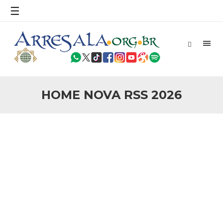
☰
uma ampla declaração de guerra opressiva, que inclui em
seus objetivos atingir as regiões
28 DE JULHO DE 2014
Nota do C.I.B. sobre os atentados em
Samarrá, Iraque.
Em nome do Altíssimo! Condenamos profundamente e
repudiamos veementemente a agressão brutal e injusta
contra o santuário e os túmulos sagrados dos Imames Ali
Al-Hadi e Hassan Al-Askari (A.S.), na cidade de Samarrá,
HOME NOVA RSS 2026
Iraque. Agressão
28 DE JULHO DE 2014
Carta de Repúdio – Revista Veja e Charges.
São Paulo, 06 de Fevereiro de 2006. À Redação da Revista
Veja e Editora Abril S/A, Em nome da comunidade Islâmica e
árabe do Brasil viemos expressar nosso repúdio e decepção
com a Revista Veja
28 DE JULHO DE 2014
Carta Repúdio – Emb Dinamarca –
Charges.
São Paulo, 30 de Janeiro de 2006. Ao Excelentíssimo
Embaixador Senhor Christian Konigsfeldt e ao corpo
diplomático da Embaixada Real da Dinamarca no Brasil,