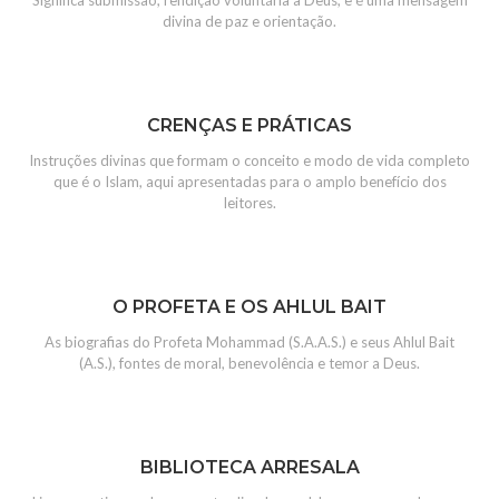
Significa submissão, rendição voluntária a Deus, e é uma mensagem
divina de paz e orientação.
CRENÇAS E PRÁTICAS
Instruções divinas que formam o conceito e modo de vida completo
que é o Islam, aqui apresentadas para o amplo benefício dos
leitores.
O PROFETA E OS AHLUL BAIT
As biografias do Profeta Mohammad (S.A.A.S.) e seus Ahlul Bait
(A.S.), fontes de moral, benevolência e temor a Deus.
BIBLIOTECA ARRESALA