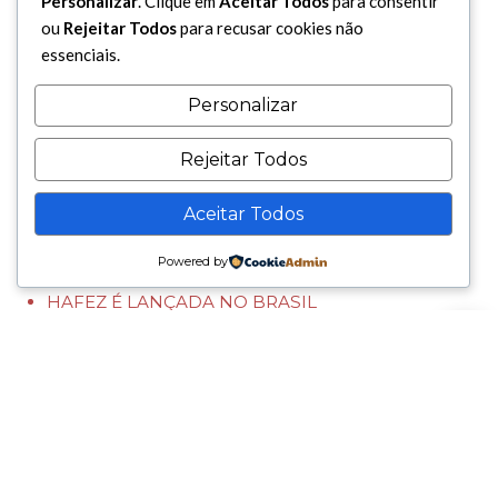
Personalizar
. Clique em
Aceitar Todos
para consentir
ou
Rejeitar Todos
para recusar cookies não
essenciais.
Personalizar
Cultura
DEPUTADO MAURICI PARTICIPA DE
Rejeitar Todos
HOMENAGEM AO IMAM HUSSEIN NA
MESQUITA DO BRÁS
Aceitar Todos
HISTORIADOR LANÇA LIVRO SOBRE A LUTA DO
POVO SAARAUI PELA INDEPENDÊNCIA
Powered by
PRIMEIRA TRADUÇÃO DIRETA DO PERSA DE
HAFEZ É LANÇADA NO BRASIL
Há 1 mês — Em Cultura
BIBLIOTECA ARRESALA